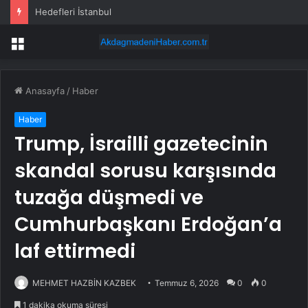
Hedefleri İstanbul
Menü
Anasayfa
/
Haber
Haber
Trump, İsrailli gazetecinin
skandal sorusu karşısında
tuzağa düşmedi ve
Cumhurbaşkanı Erdoğan’a
laf ettirmedi
MEHMET HAZBİN KAZBEK
Temmuz 6, 2026
0
0
1 dakika okuma süresi