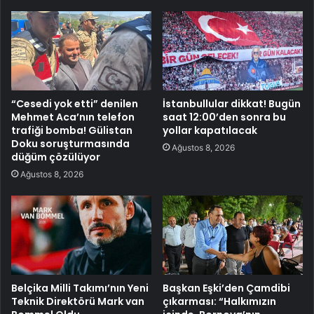
“Cesedi yok etti” denilen
İstanbullular dikkat! Bugün
Mehmet Aca’nın telefon
saat 12:00’den sonra bu
trafiği bomba! Gülistan
yollar kapatılacak
Doku soruşturmasında
Ağustos 8, 2026
düğüm çözülüyor
Ağustos 8, 2026
Belçika Milli Takımı’nın Yeni
Başkan Eşki’den Çamdibi
Teknik Direktörü Mark van
çıkarması: “Halkımızın