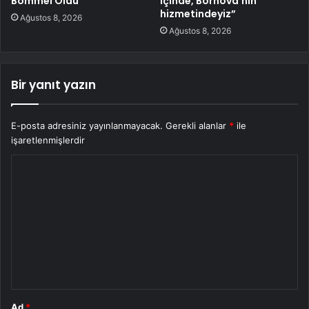
Bommel Oldu
içinde, Bornova’nın
hizmetindeyiz”
Ağustos 8, 2026
Ağustos 8, 2026
Bir yanıt yazın
E-posta adresiniz yayınlanmayacak.
Gerekli alanlar
*
ile
işaretlenmişlerdir
Y
o
r
u
m
*
Ad
*