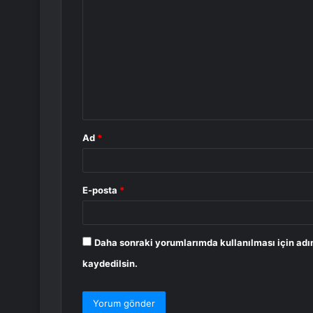
o
r
u
m
*
Ad
*
E-posta
*
Daha sonraki yorumlarımda kullanılması için adı
kaydedilsin.