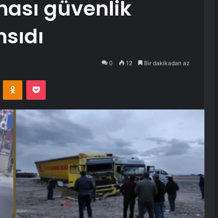
ması güvenlik
sıdı
0
12
Bir dakikadan az
VKontakte
Odnoklassniki
Pocket