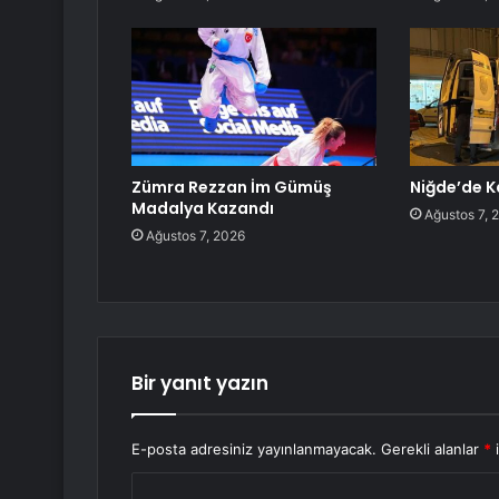
Zümra Rezzan İm Gümüş
Niğde’de K
Madalya Kazandı
Ağustos 7, 
Ağustos 7, 2026
Bir yanıt yazın
E-posta adresiniz yayınlanmayacak.
Gerekli alanlar
*
i
Y