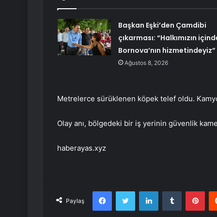
Başkan Eşki’den Çamdibi
çıkarması: “Halkımızın içind
Bornova’nın hizmetindeyiz”
Ağustos 8, 2026
Metrelerce sürüklenen köpek telef oldu. Kamyo
Olay anı, bölgedeki bir iş yerinin güvenlik kame
haberayas.xyz
Facebook
Twitter
LinkedIn
Tumblr
Pint
Paylaş