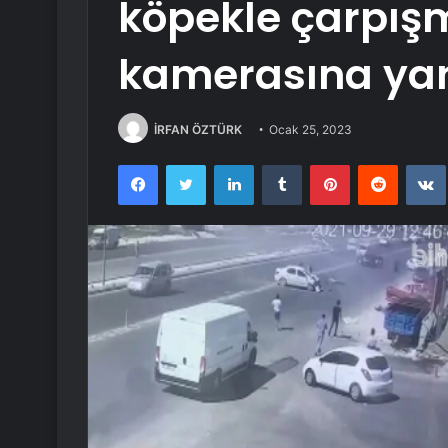
köpekle çarpış
kamerasına yan
İRFAN ÖZTÜRK
Ocak 25, 2023
Facebook
Twitter
LinkedIn
Tumblr
Pinterest
Reddit