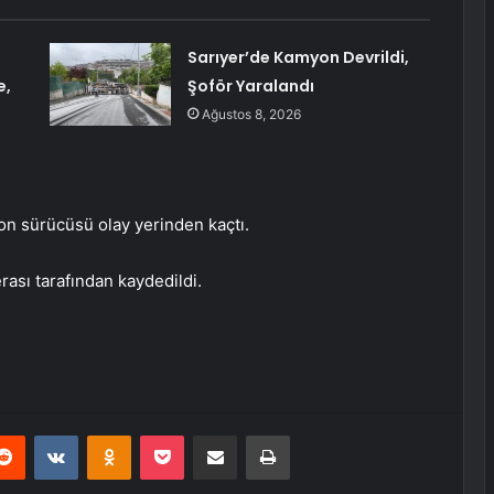
Sarıyer’de Kamyon Devrildi,
e,
Şoför Yaralandı
Ağustos 8, 2026
n sürücüsü olay yerinden kaçtı.
rası tarafından kaydedildi.
erest
Reddit
VKontakte
Odnoklassniki
Pocket
E-Posta ile paylaş
Yazdır