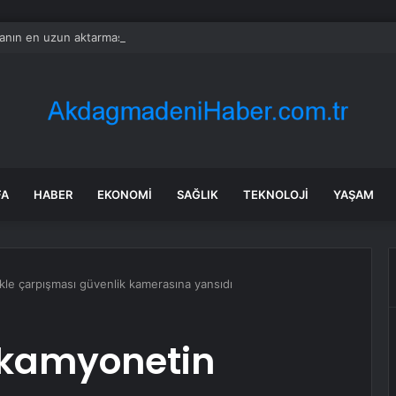
nın en uzun aktarmasız uçuşunda tarihi rekor: 24 saatten fazla havada k
FA
HABER
EKONOMI
SAĞLIK
TEKNOLOJI
YAŞAM
le çarpışması güvenlik kamerasına yansıdı
kamyonetin