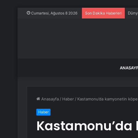
Dünya
Cumartesi, Ağustos 8 2026
Son Dakika Haberleri
ANASAY
Anasayfa
/
Haber
/
Kastamonu’da kamyonetin köpek
Haber
Kastamonu’da 