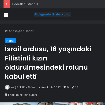
Hedefleri İstanbul
Menü
Anasayfa
/
Haber
Haber
İsrail ordusu, 16 yaşındaki
Filistinli kızın
öldürülmesindeki rolünü
kabul etti
AYŞE NUR KAHYA
Aralık 19, 2022
0
13
1 dakika okuma süresi