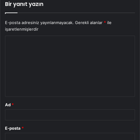
Bir yanıt yazın
E-posta adresiniz yayınlanmayacak.
Gerekli alanlar
*
ile
işaretlenmişlerdir
Y
o
r
u
m
*
Ad
*
E-posta
*