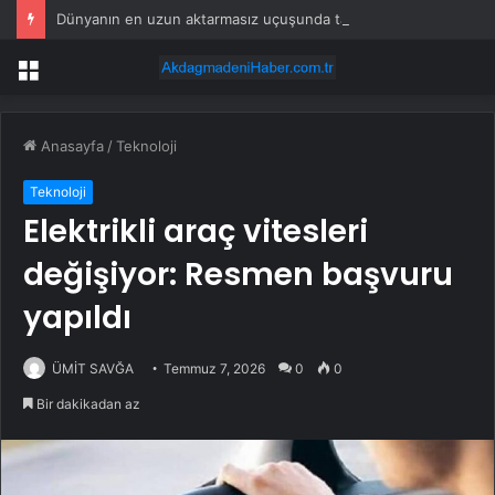
Dünyanın en uzun aktarmasız uçuşunda tarihi rekor: 24 saatten fazla havada kaldılar
Menü
Anasayfa
/
Teknoloji
Teknoloji
Elektrikli araç vitesleri
değişiyor: Resmen başvuru
yapıldı
ÜMİT SAVĞA
Temmuz 7, 2026
0
0
Bir dakikadan az