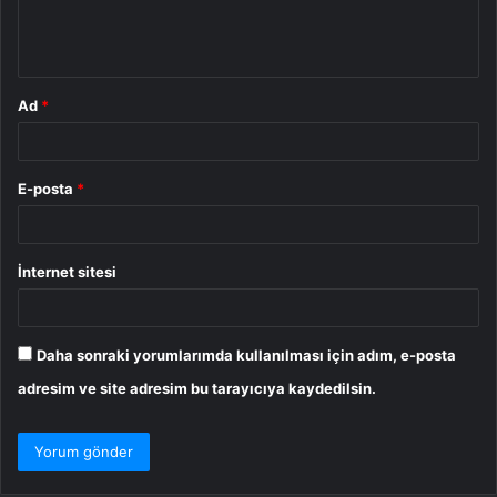
m
*
Ad
*
E-posta
*
İnternet sitesi
Daha sonraki yorumlarımda kullanılması için adım, e-posta
adresim ve site adresim bu tarayıcıya kaydedilsin.