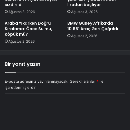
sızdırıldı
liradan başlıyor
Ağustos 3, 2026
Ağustos 3, 2026
Araba Yıkarken Doğru
BMW Güney Afrika’da
Sıralama: Önce Su mu,
10.961 Araç Geri Çağrıldı
Köpük mü?
Ağustos 2, 2026
Ağustos 2, 2026
Bir yanıt yazın
E-posta adresiniz yayınlanmayacak.
Gerekli alanlar
*
ile
işaretlenmişlerdir
Y
o
r
u