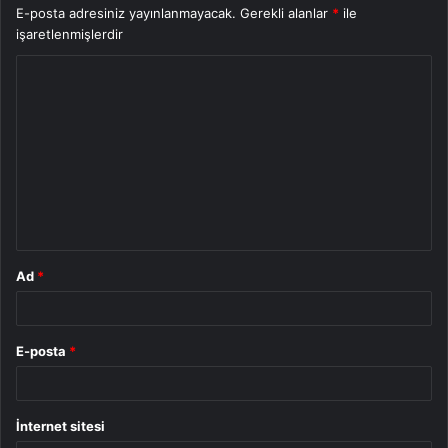
E-posta adresiniz yayınlanmayacak.
Gerekli alanlar
*
ile
işaretlenmişlerdir
Y
o
r
u
m
*
Ad
*
E-posta
*
İnternet sitesi