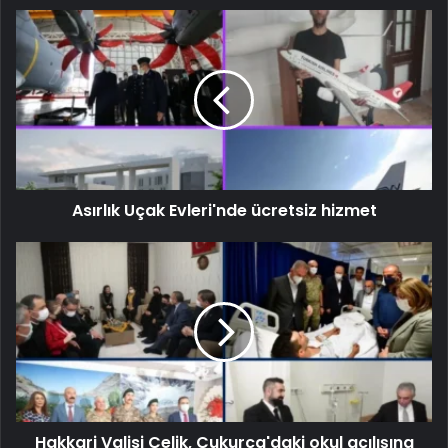
Asırlık Uçak Evleri'nde ücretsiz hizmet
Hakkari Valisi Çelik, Çukurca'daki okul açılışına