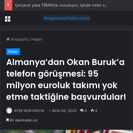
Çerçeve yasa TBMM’ye sunuluyor, içinde neler var?
Menü
Anasayfa
/
Haber
Haber
Almanya’dan Okan Buruk’a
telefon görüşmesi: 95
milyon euroluk takımı yok
etme taktiğine başvurdular!
AYŞE NUR KAHYA
Ekim 30, 2023
0
4
Bir dakikadan az