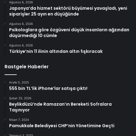
Ağustos 6, 2026
Japonya’da hizmet sektörü büyümesi yavaşladı, yeni
siparişler 25 ayın en düşüğünde
Ağustos 6, 2026
Psikologlara göre özgüveni düşük insanların ağzından
düşürmediği 10 cümle
Ağustos 6, 2026
Türkiye’nin 11 ilinin altından altın fışkıracak
Rastgele Haberler
Aralık 5, 2025
555 bin TL’lik iPhone’lar satışa çıktı!
Şubat 25, 2026
Beylikdüzü’nde Ramazan’ın Bereketi Sofralara
Taşınıyor
Nisan 7, 2024
Pamukkale Belediyesi CHP’nin Yönetimine Geçti
Temmuz 3, 2025