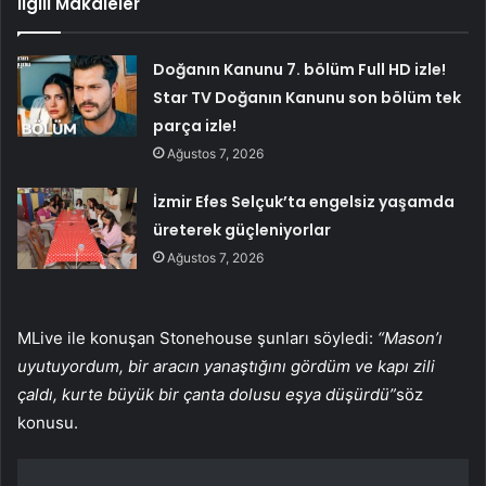
İlgili Makaleler
Doğanın Kanunu 7. bölüm Full HD izle!
Star TV Doğanın Kanunu son bölüm tek
parça izle!
Ağustos 7, 2026
İzmir Efes Selçuk’ta engelsiz yaşamda
üreterek güçleniyorlar
Ağustos 7, 2026
MLive ile konuşan Stonehouse şunları söyledi:
“Mason’ı
uyutuyordum, bir aracın yanaştığını gördüm ve kapı zili
çaldı, kurte büyük bir çanta dolusu eşya düşürdü”
söz
konusu.