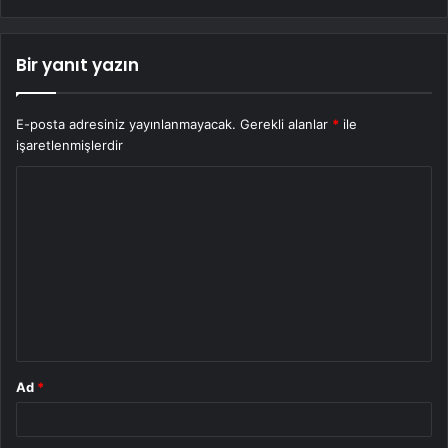
Bir yanıt yazın
E-posta adresiniz yayınlanmayacak.
Gerekli alanlar
*
ile
işaretlenmişlerdir
Y
o
r
u
m
*
Ad
*