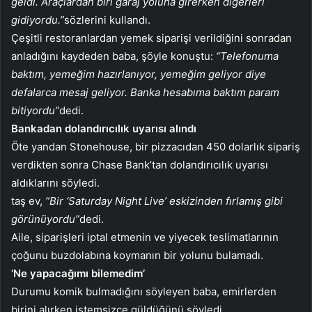
geldi. Araçlardan biri garaj yoluna girerken diğerleri
gidiyordu.”
sözlerini kullandı.
Çeşitli restoranlardan yemek siparişi verildiğini sonradan
anladığını kaydeden baba, şöyle konuştu:
“Telefonuma
baktım, yemeğim hazırlanıyor, yemeğim geliyor diye
defalarca mesaj geliyor. Banka hesabıma baktım param
bitiyordu”
dedi.
Bankadan dolandırıcılık uyarısı alındı
Öte yandan Stonehouse, bir pizzacıdan 450 dolarlık sipariş
verdikten sonra Chase Bank’tan dolandırıcılık uyarısı
aldıklarını söyledi.
taş ev,
“Bir ‘Saturday Night Live’ eskizinden fırlamış gibi
görünüyordu”
dedi.
Aile, siparişleri iptal etmenin ve yiyecek teslimatlarının
çoğunu buzdolabına koymanın bir yolunu bulamadı.
‘Ne yapacağımı bilemedim’
Durumu komik bulmadığını söyleyen baba, emirlerden
birini alırken istemsizce güldüğünü söyledi.