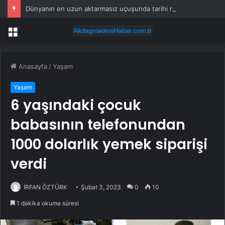
Dünyanın en uzun aktarmasız uçuşunda tarihi rekor: 24 saatten fazla havada kaldılar
Menü
Anasayfa
/
Yaşam
Yaşam
6 yaşındaki çocuk
babasının telefonundan
1000 dolarlık yemek siparişi
verdi
İRFAN ÖZTÜRK
Şubat 3, 2023
0
10
1 dakika okuma süresi