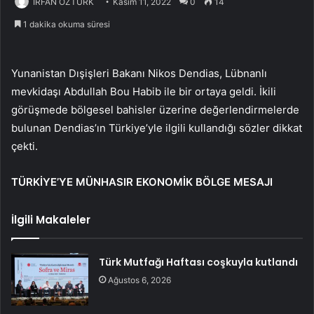
İRFAN ÖZTÜRK
Kasım 11, 2022
0
14
1 dakika okuma süresi
Yunanistan Dışişleri Bakanı Nikos Dendias, Lübnanlı
mevkidaşı Abdullah Bou Habib ile bir ortaya geldi. İkili
görüşmede bölgesel bahisler üzerine değerlendirmelerde
bulunan Dendias’ın Türkiye’yle ilgili kullandığı sözler dikkat
çekti.
TÜRKİYE’YE MÜNHASIR EKONOMİK BÖLGE MESAJI
İlgili Makaleler
Türk Mutfağı Haftası coşkuyla kutlandı
Ağustos 6, 2026