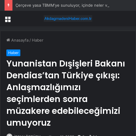
Çerçeve yasa TBMM’ye sunuluyor, içinde neler var?
Menü
Anasayfa
/
Haber
Haber
Yunanistan Dışişleri Bakanı
Dendias’tan Türkiye çıkışı:
Anlaşmazlığımızı
seçimlerden sonra
müzakere edebileceğimizi
umuyoruz