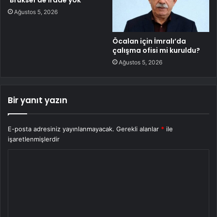
‘Brüksel’de irade yok’
Ağustos 5, 2026
Öcalan için İmralı’da
çalışma ofisi mi kuruldu?
Ağustos 5, 2026
Bir yanıt yazın
E-posta adresiniz yayınlanmayacak.
Gerekli alanlar
*
ile
işaretlenmişlerdir
Y
o
r
u
m