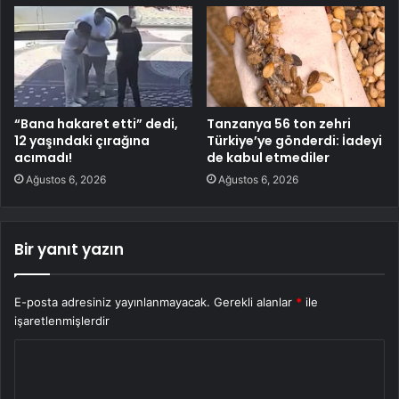
“Bana hakaret etti” dedi,
Tanzanya 56 ton zehri
12 yaşındaki çırağına
Türkiye’ye gönderdi: İadeyi
acımadı!
de kabul etmediler
Ağustos 6, 2026
Ağustos 6, 2026
Bir yanıt yazın
E-posta adresiniz yayınlanmayacak.
Gerekli alanlar
*
ile
işaretlenmişlerdir
Y
o