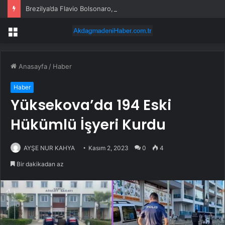
Brezilya’da Flavio Bolsonaro, Alfredo Gaspar’ı yardımcısı seçti
Menü
Anasayfa
/
Haber
Haber
Yüksekova’da 194 Eski
Hükümlü İşyeri Kurdu
AYŞE NUR KAHYA
Kasım 2, 2023
0
4
Bir dakikadan az