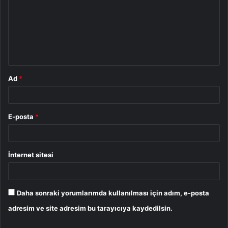
r
u
m
*
Ad
*
E-posta
*
İnternet sitesi
Daha sonraki yorumlarımda kullanılması için adım, e-posta
adresim ve site adresim bu tarayıcıya kaydedilsin.