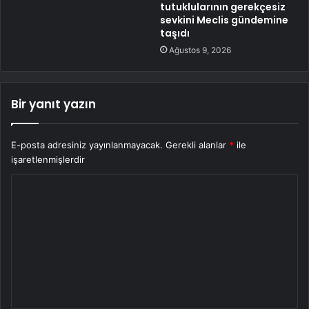
tutuklularının gerekçesiz
sevkini Meclis gündemine
taşıdı
Ağustos 9, 2026
Bir yanıt yazın
E-posta adresiniz yayınlanmayacak.
Gerekli alanlar
*
ile
işaretlenmişlerdir
Y
o
r
u
m
*