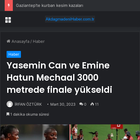
Gaziantep’te kurban kesim kazaları
Menü
Anasayfa
/
Haber
Haber
Yasemin Can ve Emine
Hatun Mechaal 3000
metrede finale yükseldi
İRFAN ÖZTÜRK
Mart 30, 2023
0
11
1 dakika okuma süresi