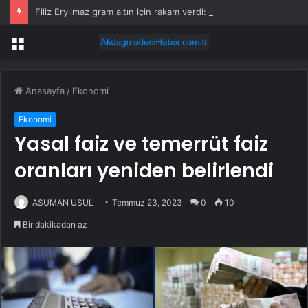
Filiz Eryılmaz gram altın için rakam verdi: Yarın akşama işaret etti
Menü
Anasayfa
/
Ekonomi
Ekonomi
Yasal faiz ve temerrüt faiz
oranları yeniden belirlendi
ASUMAN USUL
Temmuz 23, 2023
0
10
Bir dakikadan az