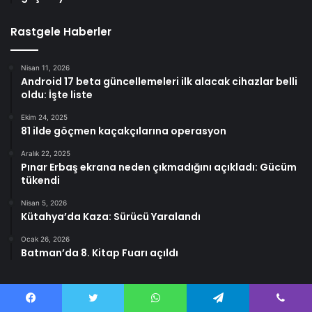
Rastgele Haberler
Nisan 11, 2026
Android 17 beta güncellemeleri ilk alacak cihazlar belli
oldu: İşte liste
Ekim 24, 2025
81 ilde göçmen kaçakçılarına operasyon
Aralık 22, 2025
Pınar Erbaş ekrana neden çıkmadığını açıkladı: Gücüm
tükendi
Nisan 5, 2026
Kütahya’da Kaza: Sürücü Yaralandı
Ocak 26, 2026
Batman’da 8. Kitap Fuarı açıldı
Facebook
Twitter
WhatsApp
Telegram
Viber