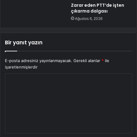
Zarar eden PTT’de işten
çıkarma dalgası
Ağustos 6, 2026
Bir yanıt yazın
E-posta adresiniz yayınlanmayacak.
Gerekli alanlar
*
ile
işaretlenmişlerdir
Y
o
r
u
m
*