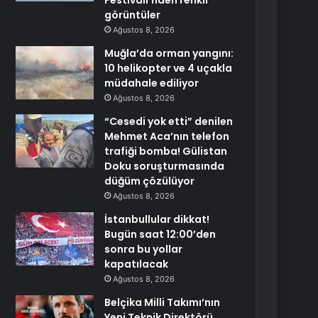
Festivali’nden renkli
görüntüler
Ağustos 8, 2026
Muğla’da orman yangını:
10 helikopter ve 4 uçakla
müdahale ediliyor
Ağustos 8, 2026
“Cesedi yok etti” denilen
Mehmet Aca’nın telefon
trafiği bomba! Gülistan
Doku soruşturmasında
düğüm çözülüyor
Ağustos 8, 2026
İstanbullular dikkat!
Bugün saat 12:00’den
sonra bu yollar
kapatılacak
Ağustos 8, 2026
Belçika Milli Takımı’nın
Yeni Teknik Direktörü