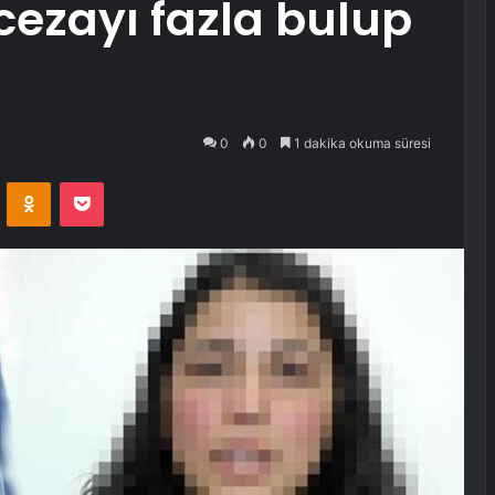
 cezayı fazla bulup
0
0
1 dakika okuma süresi
VKontakte
Odnoklassniki
Pocket