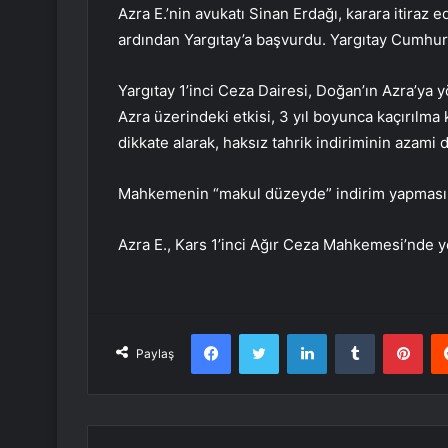
Azra E.’nin avukatı Sinan Erdağı, karara itira
ardından Yargıtay’a başvurdu. Yargıtay Cumhur
Yargıtay 1’inci Ceza Dairesi, Doğan’ın Azra’ya 
Azra üzerindeki etkisi, 3 yıl boyunca kaçırılma
dikkate alarak, haksız tahrik indiriminin azami 
Mahkemenin “makul düzeyde” indirim yapmasını
Azra E., Kars 1’inci Ağır Ceza Mahkemesi’nde y
Facebook
Twitter
LinkedIn
Tumblr
Pint
Paylaş