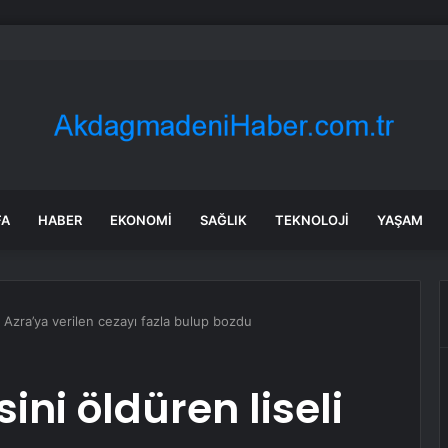
 İstanbul
FA
HABER
EKONOMI
SAĞLIK
TEKNOLOJI
YAŞAM
li Azra’ya verilen cezayı fazla bulup bozdu
ini öldüren liseli