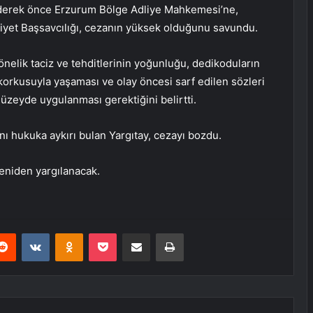
z ederek önce Erzurum Bölge Adliye Mahkemesi’ne,
iyet Başsavcılığı, cezanın yüksek olduğunu savundu.
yönelik taciz ve tehditlerinin yoğunluğu, dedikoduların
 korkusuyla yaşaması ve olay öncesi sarf edilen sözleri
düzeyde uygulanması gerektiğini belirtti.
 hukuka aykırı bulan Yargıtay, cezayı bozdu.
eniden yargılanacak.
erest
Reddit
VKontakte
Odnoklassniki
Pocket
E-Posta ile paylaş
Yazdır