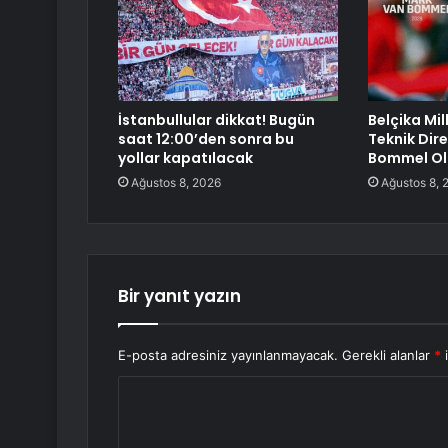
İstanbullular dikkat! Bugün
Belçika Mil
saat 12:00’den sonra bu
Teknik Dir
yollar kapatılacak
Bommel O
Ağustos 8, 2026
Ağustos 8, 
Bir yanıt yazın
E-posta adresiniz yayınlanmayacak.
Gerekli alanlar
*
i
Y
o