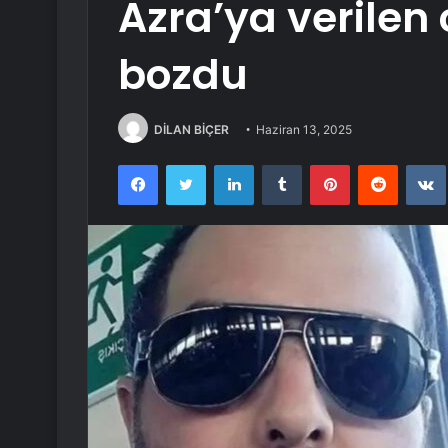
Azra’ya verilen
bozdu
DİLAN BİÇER
Haziran 13, 2025
Facebook
Twitter
LinkedIn
Tumblr
Pinterest
Reddit