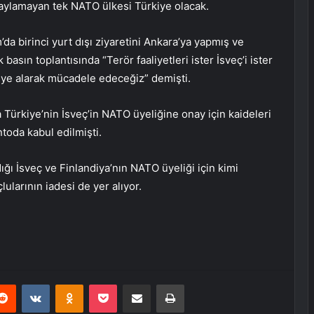
naylamayan tek NATO ülkesi Türkiye olacak.
da birinci yurt dışı ziyaretini Ankara’ya yapmış ve
sın toplantısında “Terör faaliyetleri ister İsveç’i ister
diye alarak mücadele edeceğiz” demişti.
 Türkiye’nin İsveç’in NATO üyeliğine onay için kaideleri
toda kabul edilmişti.
ığı İsveç ve Finlandiya’nın NATO üyeliği için kimi
lularının iadesi de yer alıyor.
erest
Reddit
VKontakte
Odnoklassniki
Pocket
E-Posta ile paylaş
Yazdır