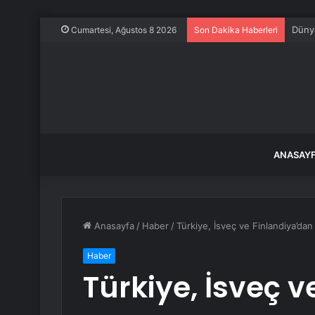
Dünya
Cumartesi, Ağustos 8 2026
Son Dakika Haberleri
ANASAY
Anasayfa
/
Haber
/
Türkiye, İsveç ve Finlandiya’dan
Haber
Türkiye, İsveç 