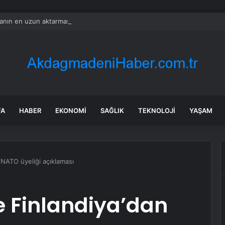
nın en uzun aktarmasız uçuşunda tarihi rekor: 24 saatten fazla havada k
FA
HABER
EKONOMI
SAĞLIK
TEKNOLOJI
YAŞAM
 NATO üyeliği açıklaması
ve Finlandiya’dan