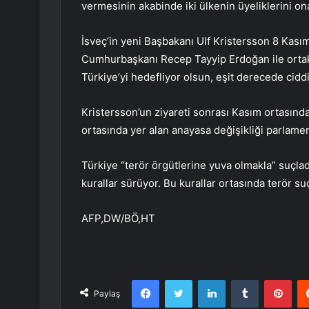
vermesinin akabinde iki ülkenin üyeliklerini o
İsveç’in yeni Başbakanı Ulf Kristersson 8 Kasım’
Cumhurbaşkanı Recep Tayyip Erdoğan ile ortak ba
Türkiye’yi hedefliyor olsun, eşit derecede cid
Kristersson’un ziyareti sonrası Kasım ortasında
ortasında yer alan anayasa değişikliği parlamen
Türkiye “terör örgütlerine yuva olmakla” suçlad
kurallar sürüyor. Bu kurallar ortasında terör suç
AFP,DW/BÖ,HT
Facebook
Twitter
LinkedIn
Tumblr
Pint
Paylaş