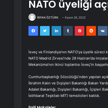
NATO üyeliği a
İRFAN ÖZTÜRK
Kasım 26, 2022
Facebook
Twitter
LinkedIn
Tumblr
Pinterest
Reddit
İsveç ve Finlandiya’nın NATO’ya üyelik süreci 
NATO Madrid Zirvesi’nde 28 Haziran’da imzala
Mekanizma’nın ikinci toplantısı İsveç’in başşeh
Cumhurbaşkanlığı Sözcülüğü’nden yapılan açı
İbrahim Kalın ve Dışişleri Bakanlığı Bakan Yard
Adalet Bakanlığı, Dışişleri Bakanlığı, İçişleri B
İstihbarat Teşkilatı MİT) temsilcileri katıldı.
İlgili Makaleler