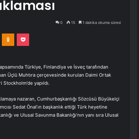
çıklaması
0
15
1 dakika okuma süresi
VKontakte
Odnoklassniki
Pocket
kapsamında Türkiye, Finlandiya ve İsveç tarafından
nan Üçlü Muhtıra çerçevesinde kurulan Daimi Ortak
ri Stockholm’de yapıldı.
klamaya nazaran, Cumhurbaşkanlığı Sözcüsü Büyükelçi
ımcısı Sedat Önal’ın başkanlık ettiği Türk heyetine
akanlığı ve Ulusal Savunma Bakanlığı’nın yanı sıra Ulusal