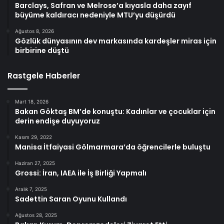
Barclays, Safran ve Melrose’a kıyasla daha zayıf
büyüme kaldıracı nedeniyle MTU’yu düşürdü
Ağustos 8, 2026
Gözlük dünyasının dev markasında kardeşler miras için
birbirine düştü
Rastgele Haberler
Mart 18, 2026
Bakan Göktaş BM’de konuştu: Kadınlar ve çocuklar için
derin endişe duyuyoruz
Kasım 29, 2022
Manisa İtfaiyasi Gölmarmara’da öğrencilerle buluştu
Haziran 27, 2025
Grossi: İran, IAEA ile İş Birliği Yapmalı
Aralık 7, 2025
Sadettin Saran Oyunu Kullandı
Ağustos 28, 2025