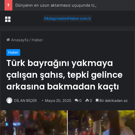
Dünyanın en uzun aktarmasız uçuşunda tarihi rekor: 24 saatten fazla havada kaldılar
Menü
Anasayfa
/
Haber
Haber
Türk bayrağını yakmaya
çalışan şahıs, tepki gelince
arkasına bakmadan kaçtı
DİLAN BİÇER
Mayıs 20, 2025
0
0
Bir dakikadan az