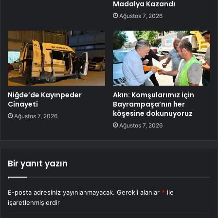
Madalya Kazandı
Ağustos 7, 2026
Niğde’de Kayınpeder
Akın: Komşularımız için
Cinayeti
Bayrampaşa’nın her
köşesine dokunuyoruz
Ağustos 7, 2026
Ağustos 7, 2026
Bir yanıt yazın
E-posta adresiniz yayınlanmayacak.
Gerekli alanlar
*
ile
işaretlenmişlerdir