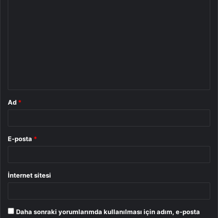
Y
o
r
u
m
*
Ad
*
E-posta
*
İnternet sitesi
Daha sonraki yorumlarımda kullanılması için adım, e-posta