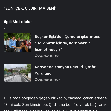
“ELİNİ ÇEK, ÇILDIRTMA BENİ”
İlgili Makaleler
Başkan Eşki’den Çamdibi çıkarması:
“Halkımızın içinde, Bornova’nın
hizmetindeyiz”
Ağustos 8, 2026
Sarıyer’de Kamyon Devrildi, Şoför
Yaralandı
Ağustos 8, 2026
Bu sırada bölgeden geçen bir kadın, çakmağı çakan erkeğe
“Elini çek. Sen kimsin be. Çıldırtma beni” diyerek bağırarak
tepki gösterdi. Paniğe kapılan erkek, yaya olarak hızla