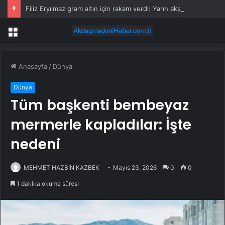
Filiz Eryılmaz gram altın için rakam verdi: Yarın akşama işaret etti
Menü
Anasayfa
/
Dünya
Dünya
Tüm başkenti bembeyaz
mermerle kapladılar: İşte
nedeni
MEHMET HAZBİN KAZBEK
Mayıs 23, 2026
0
0
1 dakika okuma süresi