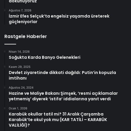
dokunuyoruz
Ağustos 7, 2026
İzmir Efes Selçuk’ta engelsiz yaşamda üreterek
güçleniyorlar
Rastgele Haberler
Nisan 14, 2026
Soğukta Karda Banyo Gelenekleri
Kasım 29, 2025
Devlet ziyaretinde dikkati dağıldı: Putin’in kopuzla
imtihanı
Ağustos 24, 2024
Hazine ve Maliye Bakanı Şimşek, ‘resmi açıklamalar
yetmemiş’ diyerek ‘istifa’ iddialarına yanıt verdi
Ocak 1, 2026
Karabük okullar tatil mi? 31 Aralık Çarşamba
Karabük’te okul yok mu (KAR TATİLİ – KARABÜK
VALİLİĞİ)?