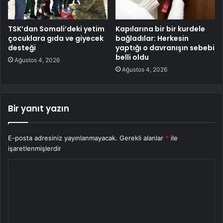
TSK’dan Somali’deki yetim
Kapılarına bir bir kurdele
çocuklara gıda ve giyecek
bağladılar: Herkesin
desteği
yaptığı o davranışın sebebi
belli oldu
Ağustos 4, 2026
Ağustos 4, 2026
Bir yanıt yazın
E-posta adresiniz yayınlanmayacak.
Gerekli alanlar
*
ile
işaretlenmişlerdir
Y
o
r
u