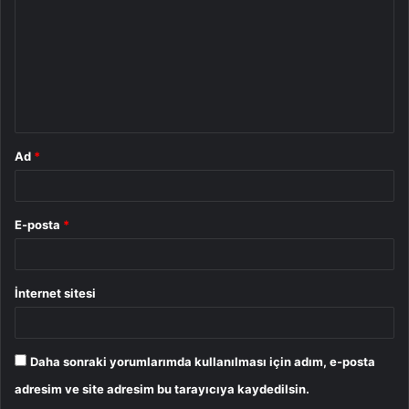
r
u
m
*
Ad
*
E-posta
*
İnternet sitesi
Daha sonraki yorumlarımda kullanılması için adım, e-posta
adresim ve site adresim bu tarayıcıya kaydedilsin.