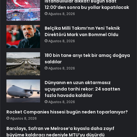
İstanbullular dikkat! Bugün saat
12:00’den sonra bu yollar kapatılacak
Ağustos 8, 2026
Belçika Milli Takımı’nın Yeni Teknik
Direktörü Mark van Bommel Oldu
Ağustos 8, 2026
180 bin tane arıyı tek bir amaç doğaya
saldılar
Ağustos 8, 2026
Dünyanın en uzun aktarmasız
uçuşunda tarihi rekor: 24 saatten
fazla havada kaldılar
Ağustos 8, 2026
Rocket Companies hissesi bugün neden toparlanıyor?
Ağustos 8, 2026
Barclays, Safran ve Melrose’a kıyasla daha zayıf
büyüme kaldıracı nedeniyle MTU’yu düşürdü