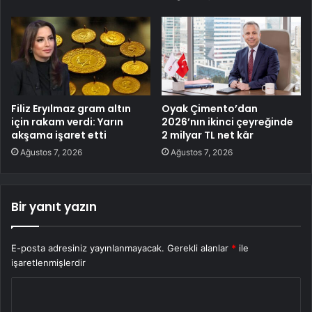
Filiz Eryılmaz gram altın
Oyak Çimento’dan
için rakam verdi: Yarın
2026’nın ikinci çeyreğinde
akşama işaret etti
2 milyar TL net kâr
Ağustos 7, 2026
Ağustos 7, 2026
Bir yanıt yazın
E-posta adresiniz yayınlanmayacak.
Gerekli alanlar
*
ile
işaretlenmişlerdir
Y
o