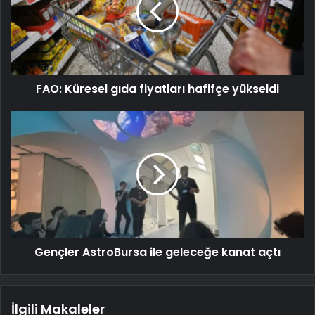
FAO: Küresel gıda fiyatları hafifçe yükseldi
Gençler AstroBursa ile geleceğe kanat açtı
İlgili Makaleler