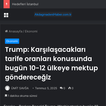
Hedefleri İstanbul
Menü
Anasayfa
/
Ekonomi
Ekonomi
Trump: Karşılaşacakları
tarife oranları konusunda
bugün 10-12 ülkeye mektup
göndereceğiz
ÜMİT SAVĞA
Temmuz 5, 2025
0
0
1 dakika okuma süresi