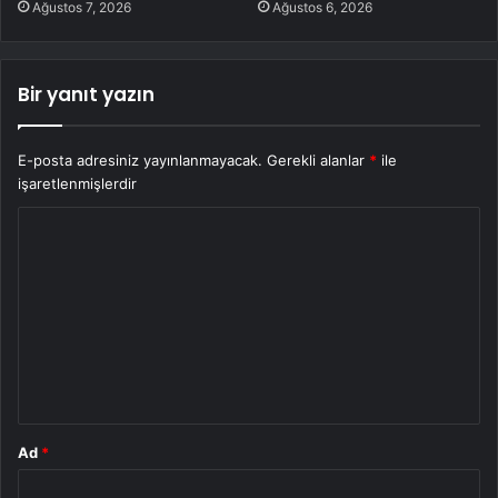
Ağustos 7, 2026
Ağustos 6, 2026
Bir yanıt yazın
E-posta adresiniz yayınlanmayacak.
Gerekli alanlar
*
ile
işaretlenmişlerdir
Y
o
r
u
m
*
Ad
*