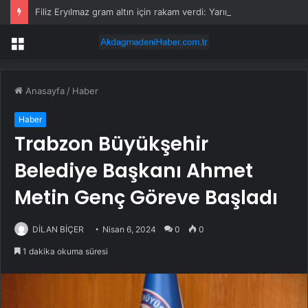
Filiz Eryılmaz gram altın için rakam verdi: Yarın akşama işaret etti
Menü
Anasayfa
/
Haber
Haber
Trabzon Büyükşehir
Belediye Başkanı Ahmet
Metin Genç Göreve Başladı
DİLAN BİÇER
Nisan 6, 2024
0
0
1 dakika okuma süresi