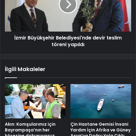
İzmir Büyükşehir Belediyesi'nde devir teslim
töreni yapıldı
İlgili Makaleler
Akın: Komşularımız için
Çin Hastane Gemisi İnsani
Bayrampaşa’nın her
Yardım İçin Afrika ve Güney
köşesine dokunuyoruz
Asya’ya Doğru Yola Çıktı