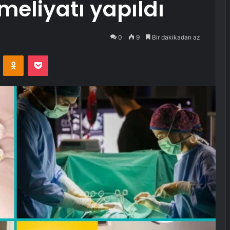
eliyatı yapıldı
0
9
Bir dakikadan az
VKontakte
Odnoklassniki
Pocket