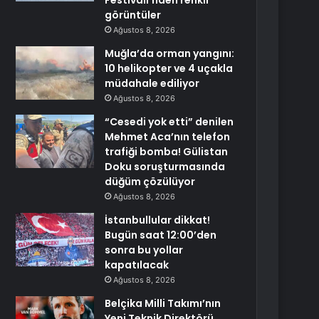
Festivali’nden renkli
görüntüler
Ağustos 8, 2026
Muğla’da orman yangını:
10 helikopter ve 4 uçakla
müdahale ediliyor
Ağustos 8, 2026
“Cesedi yok etti” denilen
Mehmet Aca’nın telefon
trafiği bomba! Gülistan
Doku soruşturmasında
düğüm çözülüyor
Ağustos 8, 2026
İstanbullular dikkat!
Bugün saat 12:00’den
sonra bu yollar
kapatılacak
Ağustos 8, 2026
Belçika Milli Takımı’nın
Yeni Teknik Direktörü