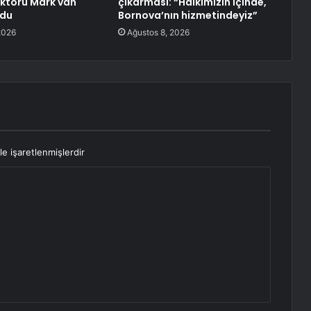
ektörü Mark van
çıkarması: “Halkımızın içinde,
ldu
Bornova’nın hizmetindeyiz”
2026
Ağustos 8, 2026
le işaretlenmişlerdir