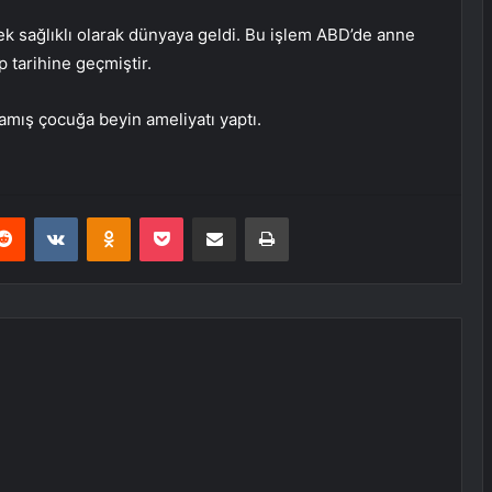
bek sağlıklı olarak dünyaya geldi. Bu işlem ABD’de anne
p tarihine geçmiştir.
mış çocuğa beyin ameliyatı yaptı.
erest
Reddit
VKontakte
Odnoklassniki
Pocket
E-Posta ile paylaş
Yazdır