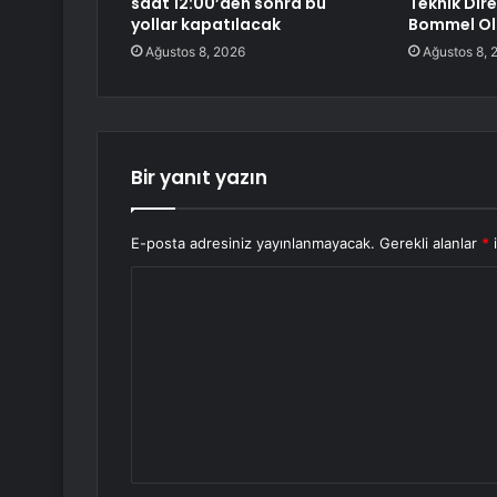
saat 12:00’den sonra bu
Teknik Dir
yollar kapatılacak
Bommel O
Ağustos 8, 2026
Ağustos 8, 
Bir yanıt yazın
E-posta adresiniz yayınlanmayacak.
Gerekli alanlar
*
i
Y
o
r
u
m
*