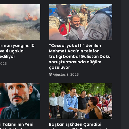
rman yangını: 10
“Cesedi yok etti” denilen
 ve 4 uçakla
Mehmet Aca’nın telefon
diliyor
trafiği bomba! Gülistan Doku
soruşturmasında düğüm
2026
çözülüyor
Ağustos 8, 2026
li Takımı’nın Yeni
Başkan Eşki’den Çamdibi