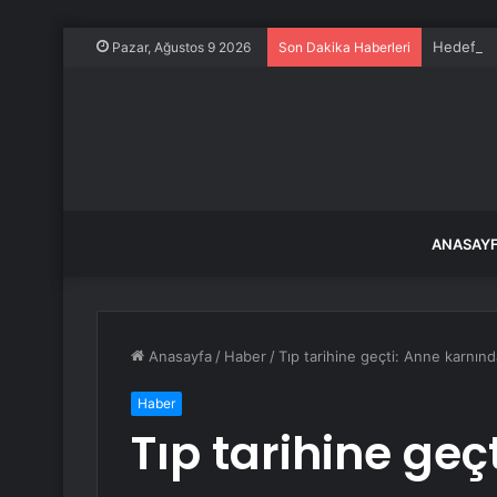
Hedefleri
Pazar, Ağustos 9 2026
Son Dakika Haberleri
ANASAY
Anasayfa
/
Haber
/
Tıp tarihine geçti: Anne karnınd
Haber
Tıp tarihine geç