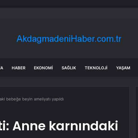
 İstanbul
FA
HABER
EKONOMI
SAĞLIK
TEKNOLOJI
YAŞAM
aki bebeğe beyin ameliyatı yapıldı
ti: Anne karnındaki