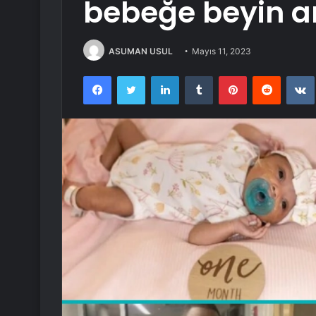
bebeğe beyin am
ASUMAN USUL
Mayıs 11, 2023
Facebook
Twitter
LinkedIn
Tumblr
Pinterest
Reddit