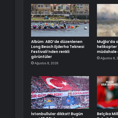
Albüm: ABD’de düzenlenen
Muğla’da o
Long Beach Ejderha Teknesi
helikopter
Festivali’nden renkli
müdahale e
görüntüler
Ağustos 8, 
Ağustos 8, 2026
İstanbullular dikkat! Bugün
Belçika Mil