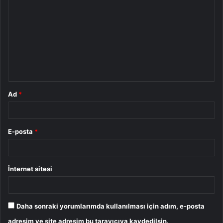
o
r
u
m
*
Ad
*
E-posta
*
İnternet sitesi
Daha sonraki yorumlarımda kullanılması için adım, e-posta
adresim ve site adresim bu tarayıcıya kaydedilsin.