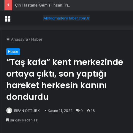
Çin Hastane Gemisi İnsani Yardım İçin Afrika ve Güney Asya’ya Doğru Yola Çıktı
Menü
Anasayfa
/
Haber
Haber
“Taş kafa” kent merkezinde
ortaya çıktı, son yaptığı
hareket herkesin kanını
dondurdu
İRFAN ÖZTÜRK
Kasım 11, 2022
0
18
Bir dakikadan az