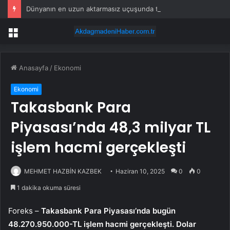
Dünyanın en uzun aktarmasız uçuşunda tarihi rekor: 24 saatten fazla havada kaldılar
Menü
Anasayfa
/
Ekonomi
Ekonomi
Takasbank Para
Piyasası’nda 48,3 milyar TL
işlem hacmi gerçekleşti
MEHMET HAZBİN KAZBEK
Haziran 10, 2025
0
0
1 dakika okuma süresi
Foreks –
Takasbank Para Piyasası’nda bugün
48.270.950.000-TL işlem hacmi gerçekleşti. Dolar