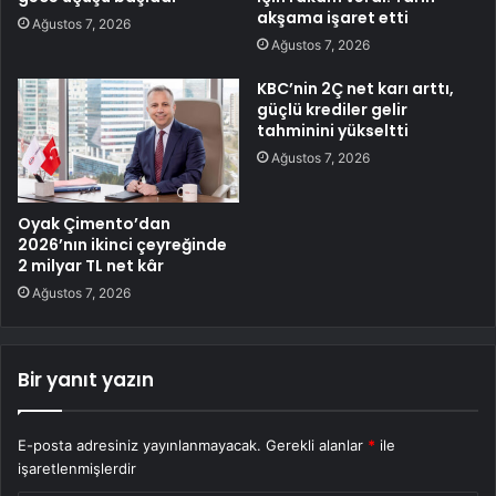
akşama işaret etti
Ağustos 7, 2026
Ağustos 7, 2026
KBC’nin 2Ç net karı arttı,
güçlü krediler gelir
tahminini yükseltti
Ağustos 7, 2026
Oyak Çimento’dan
2026’nın ikinci çeyreğinde
2 milyar TL net kâr
Ağustos 7, 2026
Bir yanıt yazın
E-posta adresiniz yayınlanmayacak.
Gerekli alanlar
*
ile
işaretlenmişlerdir