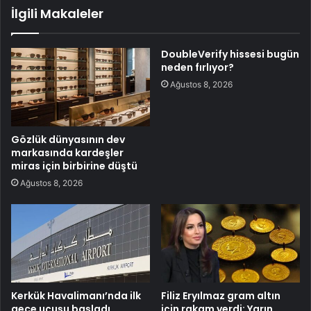
İlgili Makaleler
DoubleVerify hissesi bugün
neden fırlıyor?
Ağustos 8, 2026
Gözlük dünyasının dev
markasında kardeşler
miras için birbirine düştü
Ağustos 8, 2026
Kerkük Havalimanı’nda ilk
Filiz Eryılmaz gram altın
gece uçuşu başladı
için rakam verdi: Yarın