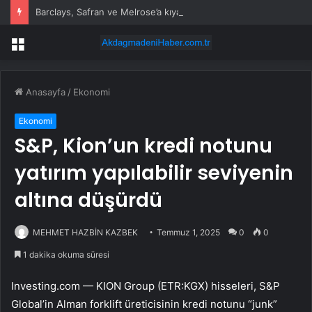
Barclays, Safran ve Melrose’a kıyasla daha zayıf büyüme kaldıracı nedeniyle MTU’yu düşürdü
Menü
Anasayfa
/
Ekonomi
Ekonomi
S&P, Kion’un kredi notunu
yatırım yapılabilir seviyenin
altına düşürdü
MEHMET HAZBİN KAZBEK
Temmuz 1, 2025
0
0
1 dakika okuma süresi
Investing.com — KION Group (ETR:
KGX
) hisseleri, S&P
Global’in Alman forklift üreticisinin kredi notunu “junk”