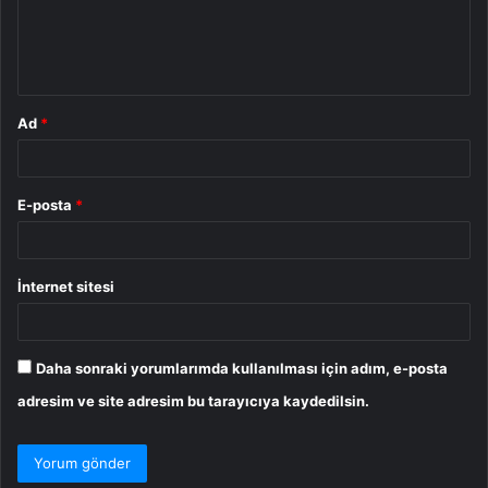
m
*
Ad
*
E-posta
*
İnternet sitesi
Daha sonraki yorumlarımda kullanılması için adım, e-posta
adresim ve site adresim bu tarayıcıya kaydedilsin.