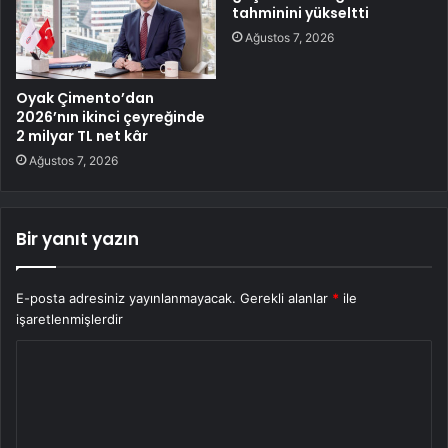
tahminini yükseltti
Ağustos 7, 2026
Oyak Çimento’dan
2026’nın ikinci çeyreğinde
2 milyar TL net kâr
Ağustos 7, 2026
Bir yanıt yazın
E-posta adresiniz yayınlanmayacak.
Gerekli alanlar
*
ile
işaretlenmişlerdir
Y
o
r
u