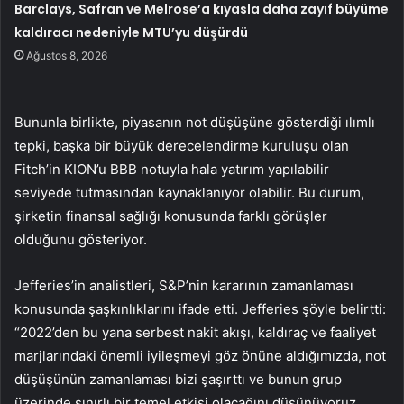
Barclays, Safran ve Melrose’a kıyasla daha zayıf büyüme
kaldıracı nedeniyle MTU’yu düşürdü
Ağustos 8, 2026
Bununla birlikte, piyasanın not düşüşüne gösterdiği ılımlı
tepki, başka bir büyük derecelendirme kuruluşu olan
Fitch’in KION’u BBB notuyla hala yatırım yapılabilir
seviyede tutmasından kaynaklanıyor olabilir. Bu durum,
şirketin finansal sağlığı konusunda farklı görüşler
olduğunu gösteriyor.
Jefferies’in analistleri, S&P’nin kararının zamanlaması
konusunda şaşkınlıklarını ifade etti. Jefferies şöyle belirtti:
“2022’den bu yana serbest nakit akışı, kaldıraç ve faaliyet
marjlarındaki önemli iyileşmeyi göz önüne aldığımızda, not
düşüşünün zamanlaması bizi şaşırttı ve bunun grup
üzerinde sınırlı bir temel etkisi olacağını düşünüyoruz.