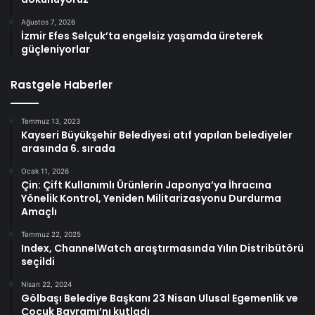
Ağustos 7, 2026
İzmir Efes Selçuk’ta engelsiz yaşamda üreterek
güçleniyorlar
Rastgele Haberler
Temmuz 13, 2023
Kayseri Büyükşehir Belediyesi atıf yapılan belediyeler
arasında 6. sırada
Ocak 11, 2026
Çin: Çift Kullanımlı Ürünlerin Japonya’ya İhracına
Yönelik Kontrol, Yeniden Militarizasyonu Durdurma
Amaçlı
Temmuz 22, 2025
Index, ChannelWatch araştırmasında Yılın Distribütörü
seçildi
Nisan 22, 2024
Gölbaşı Belediye Başkanı 23 Nisan Ulusal Egemenlik ve
Çocuk Bayramı’nı kutladı