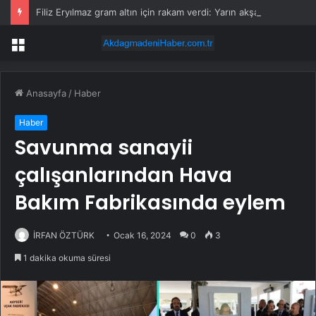
Filiz Eryılmaz gram altın için rakam verdi: Yarın akşama işaret etti
Menü
Anasayfa
/
Haber
Haber
Savunma sanayii
çalışanlarından Hava
Bakım Fabrikasında eylem
İRFAN ÖZTÜRK
Ocak 16, 2024
0
3
1 dakika okuma süresi