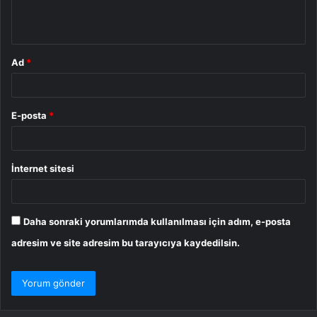
m
*
Ad
*
E-posta
*
İnternet sitesi
Daha sonraki yorumlarımda kullanılması için adım, e-posta
adresim ve site adresim bu tarayıcıya kaydedilsin.