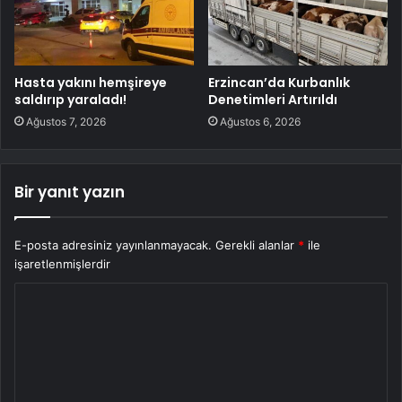
Hasta yakını hemşireye
Erzincan’da Kurbanlık
saldırıp yaraladı!
Denetimleri Artırıldı
Ağustos 7, 2026
Ağustos 6, 2026
Bir yanıt yazın
E-posta adresiniz yayınlanmayacak.
Gerekli alanlar
*
ile
işaretlenmişlerdir
Y
o
r
u