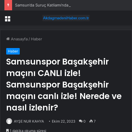
Samsun’da Suruç Katliamı’nda Yaşamını Yitiren “33 Düş Yolcusu” Anıldı
Menü
Anasayfa
/
Haber
Haber
Samsunspor Başakşehir
maçını CANLI izle!
Samsunspor Başakşehir
maçını canlı izle! Nerede ve
nasıl izlenir?
AYŞE NUR KAHYA
Ekim 22, 2023
0
7
1 dakika okuma süresi