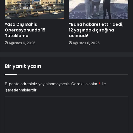
Yasa Dışı Bahis
“Bana hakaret etti” dedi,
Operasyonunda 15
12 yaşındaki çırağına
Tutuklama
acımadı!
Ağustos 6, 2026
Ağustos 6, 2026
Bir yanıt yazın
E-posta adresiniz yayınlanmayacak.
Gerekli alanlar
*
ile
işaretlenmişlerdir
Y
o
r
u