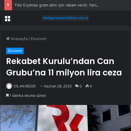
Filiz Eryılmaz gram altın için rakam verdi: Yarın akşama işaret etti
Menü
Anasayfa
/
Ekonomi
Ekonomi
Rekabet Kurulu’ndan Can
Grubu’na 11 milyon lira ceza
DİLAN BİÇER
Haziran 28, 2025
0
0
1 dakika okuma süresi