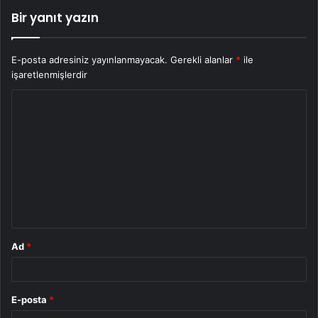
Bir yanıt yazın
E-posta adresiniz yayınlanmayacak.
Gerekli alanlar
*
ile
işaretlenmişlerdir
Y
o
r
u
m
*
Ad
*
E-posta
*