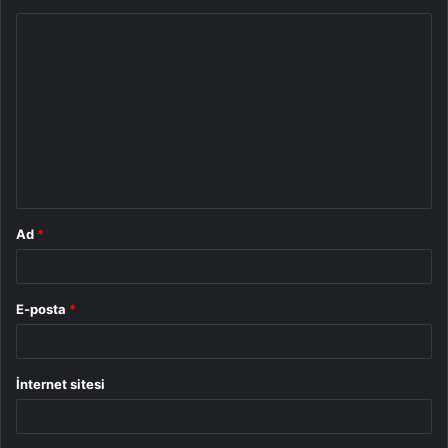
Y
o
r
u
m
*
Ad
*
E-posta
*
İnternet sitesi