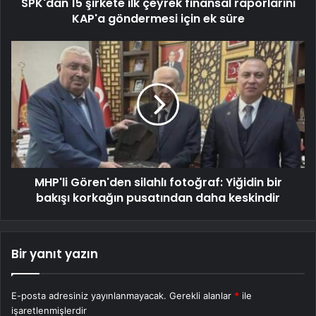
SPK'dan 15 şirkete ilk çeyrek finansal raporlarını
KAP'a göndermesi için ek süre
MHP'li Gören'den silahlı fotoğraf: Yiğidin bir
bakışı korkağın pusatından daha keskindir
Bir yanıt yazın
E-posta adresiniz yayınlanmayacak.
Gerekli alanlar
*
ile
işaretlenmişlerdir