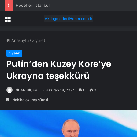
Hedefleri İstanbul
Menü
Anasayfa
/
Ziyaret
Ziyaret
Putin’den Kuzey Kore’ye
Ukrayna teşekkürü
DİLAN BİÇER
Haziran 18, 2024
0
0
1 dakika okuma süresi