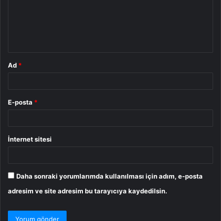
u
m
*
Ad
*
E-posta
*
İnternet sitesi
Daha sonraki yorumlarımda kullanılması için adım, e-posta
adresim ve site adresim bu tarayıcıya kaydedilsin.