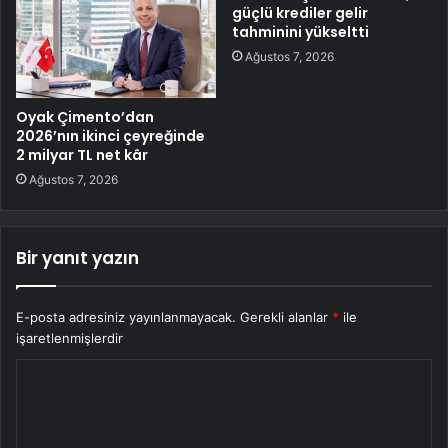
güçlü krediler gelir
tahminini yükseltti
Ağustos 7, 2026
Oyak Çimento’dan
2026’nın ikinci çeyreğinde
2 milyar TL net kâr
Ağustos 7, 2026
Bir yanıt yazın
E-posta adresiniz yayınlanmayacak.
Gerekli alanlar
*
ile
işaretlenmişlerdir
Y
o
r