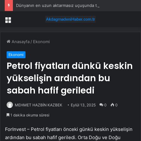
Dünyanın en uzun aktarmasız uçuşunda tarihi rekor: 24 saatten fazla havada kaldılar
Menü
Anasayfa
/
Ekonomi
Ekonomi
Petrol fiyatları dünkü keskin
yükselişin ardından bu
sabah hafif geriledi
MEHMET HAZBİN KAZBEK
Eylül 13, 2025
0
0
1 dakika okuma süresi
ForInvest – Petrol fiyatları önceki günkü keskin yükselişin
ardından bu sabah hafif geriledi. Orta Doğu ve Doğu