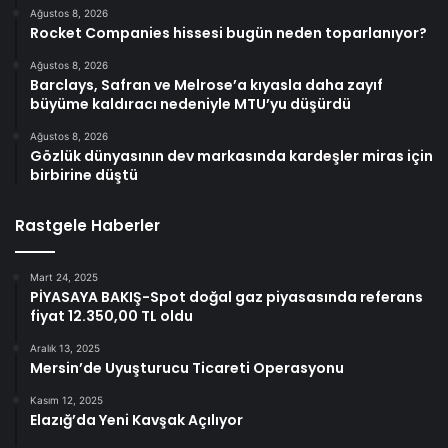
Ağustos 8, 2026
Rocket Companies hissesi bugün neden toparlanıyor?
Ağustos 8, 2026
Barclays, Safran ve Melrose’a kıyasla daha zayıf
büyüme kaldıracı nedeniyle MTU’yu düşürdü
Ağustos 8, 2026
Gözlük dünyasının dev markasında kardeşler miras için
birbirine düştü
Rastgele Haberler
Mart 24, 2025
PİYASAYA BAKIŞ-Spot doğal gaz piyasasında referans
fiyat 12.350,00 TL oldu
Aralık 13, 2025
Mersin’de Uyuşturucu Ticareti Operasyonu
Kasım 12, 2025
Elazığ’da Yeni Kavşak Açılıyor