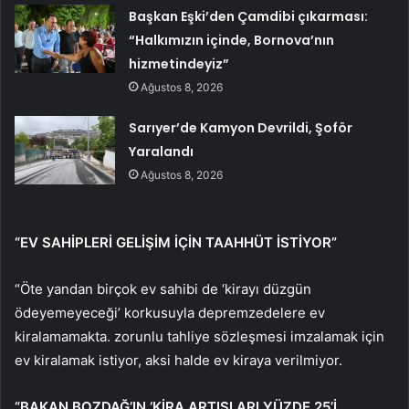
Başkan Eşki’den Çamdibi çıkarması:
“Halkımızın içinde, Bornova’nın
hizmetindeyiz”
Ağustos 8, 2026
Sarıyer’de Kamyon Devrildi, Şoför
Yaralandı
Ağustos 8, 2026
“EV SAHİPLERİ GELİŞİM İÇİN TAAHHÜT İSTİYOR”
“Öte yandan birçok ev sahibi de ‘kirayı düzgün
ödeyemeyeceği’ korkusuyla depremzedelere ev
kiralamamakta. zorunlu tahliye sözleşmesi imzalamak için
ev kiralamak istiyor, aksi halde ev kiraya verilmiyor.
“BAKAN BOZDAĞ’IN ‘KİRA ARTIŞLARI YÜZDE 25’İ