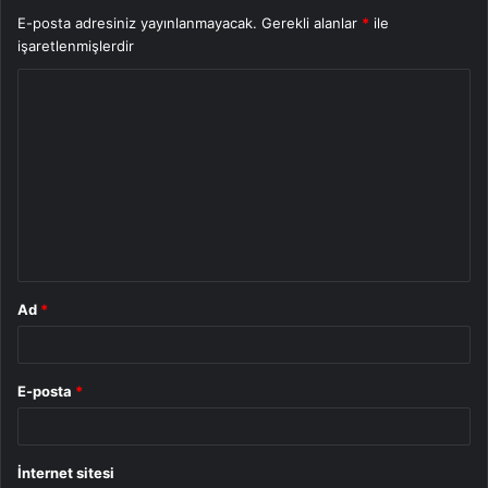
E-posta adresiniz yayınlanmayacak.
Gerekli alanlar
*
ile
işaretlenmişlerdir
Y
o
r
u
m
*
Ad
*
E-posta
*
İnternet sitesi