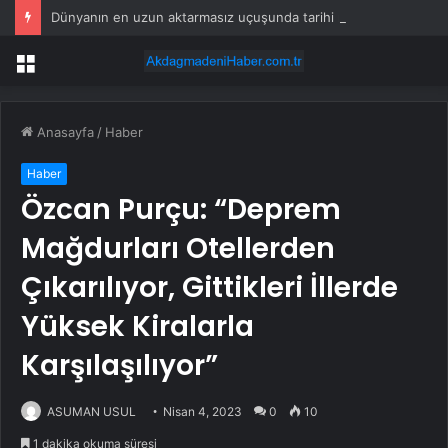
Dünyanın en uzun aktarmasız uçuşunda tarihi rekor: 24 saatten fazla havada kaldılar
Menü
Anasayfa
/
Haber
Haber
Özcan Purçu: “Deprem
Mağdurları Otellerden
Çıkarılıyor, Gittikleri İllerde
Yüksek Kiralarla
Karşılaşılıyor”
ASUMAN USUL
Nisan 4, 2023
0
10
1 dakika okuma süresi