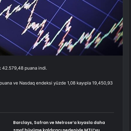
k 42.579,48 puana indi.
 puana ve Nasdaq endeksi yüzde 1,08 kayıpla 19,450,93
Barclays, Safran ve Melrose’a kıyasla daha
zayıf büyüme kaldıracı nedeniyle MTU’yu