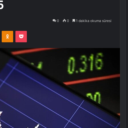
5
0
0
1 dakika okuma süresi
VKontakte
Odnoklassniki
Pocket