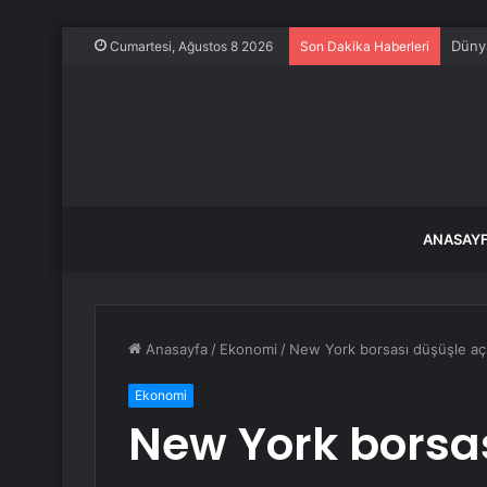
Dünya
Cumartesi, Ağustos 8 2026
Son Dakika Haberleri
ANASAY
Anasayfa
/
Ekonomi
/
New York borsası düşüşle açı
Ekonomi
New York borsas