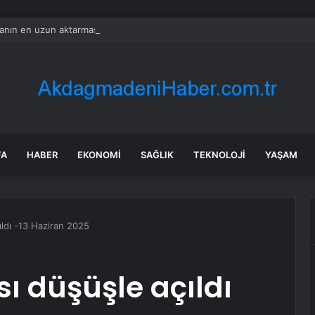
nın en uzun aktarmasız uçuşunda tarihi rekor: 24 saatten fazla havada k
FA
HABER
EKONOMI
SAĞLIK
TEKNOLOJI
YAŞAM
ldı -13 Haziran 2025
ı düşüşle açıldı