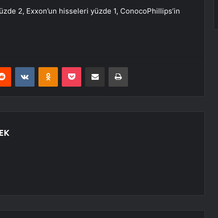
üzde 2, Exxon’un hisseleri yüzde 1, ConocoPhillips’in
erest
Reddit
VKontakte
Odnoklassniki
Pocket
E-Posta ile paylaş
Yazdır
EK