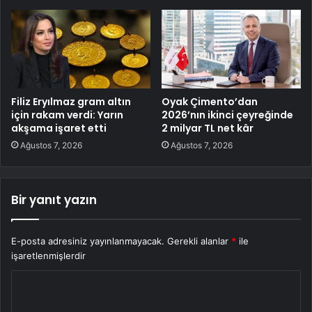
Filiz Eryılmaz gram altın
Oyak Çimento’dan
için rakam verdi: Yarın
2026’nın ikinci çeyreğinde
akşama işaret etti
2 milyar TL net kâr
Ağustos 7, 2026
Ağustos 7, 2026
Bir yanıt yazın
E-posta adresiniz yayınlanmayacak.
Gerekli alanlar
*
ile
işaretlenmişlerdir
Y
o