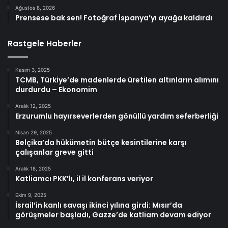
Ağustos 8, 2026
Prensese bak sen! Fotoğraf İspanya’yı ayağa kaldırdı
Rastgele Haberler
Kasım 3, 2025
TCMB, Türkiye’de madenlerde üretilen altınların alımını
durdurdu – Ekonomim
Aralık 12, 2025
Erzurumlu hayırseverlerden gönüllü yardım seferberliği
Nisan 29, 2025
Belçika’da hükümetin bütçe kesintilerine karşı
çalışanlar greve gitti
Aralık 18, 2025
Katliamcı PKK’lı, il il konferans veriyor
Ekim 9, 2025
İsrail’in kanlı savaşı ikinci yılına girdi: Mısır’da
görüşmeler başladı, Gazze’de katliam devam ediyor