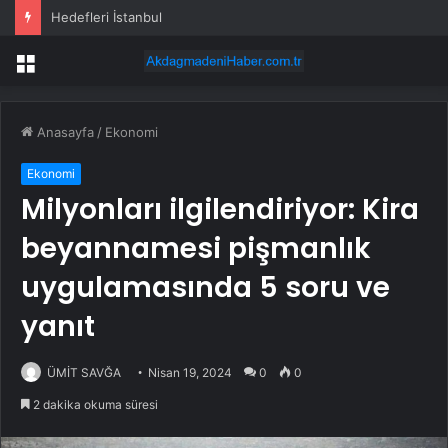
Hedefleri İstanbul
Menü
Anasayfa
/
Ekonomi
Ekonomi
Milyonları ilgilendiriyor: Kira
beyannamesi pişmanlık
uygulamasında 5 soru ve
yanıt
ÜMİT SAVĞA
Nisan 19, 2024
0
0
2 dakika okuma süresi