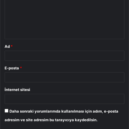
r
u
m
*
Ad
*
E-posta
*
İnternet sitesi
Daha sonraki yorumlarımda kullanılması için adım, e-posta
adresim ve site adresim bu tarayıcıya kaydedilsin.