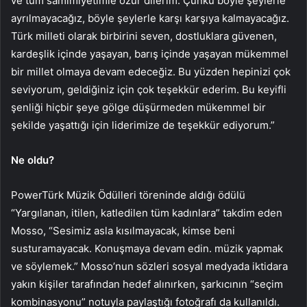
ve tüm samimiyetimle özür dilerim. Çünkü böyle şeylerle
ayrılmayacağız, böyle şeylerle karşı karşıya kalmayacağız.
Türk milleti olarak birbirini seven, dostluklara güvenen,
kardeşlik içinde yaşayan, barış içinde yaşayan mükemmel
bir millet olmaya devam edeceğiz. Bu yüzden hepinizi çok
seviyorum, geldiğiniz için çok teşekkür ederim. Bu keyifli
şenliği hiçbir şeye gölge düşürmeden mükemmel bir
şekilde yaşattığı için liderimize de teşekkür ediyorum.”
Ne oldu?
PowerTürk Müzik Ödülleri töreninde aldığı ödülü
“Yargılanan, itilen, katledilen tüm kadınlara” takdim eden
Mosso, “Sesimiz asla kısılmayacak, kimse beni
susturamayacak. Konuşmaya devam edin. müzik yapmak
ve söylemek.” Mosso’nun sözleri sosyal medyada iktidara
yakın kişiler tarafından hedef alınırken, şarkıcının “seçim
kombinasyonu” notuyla paylaştığı fotoğrafı da kullanıldı.