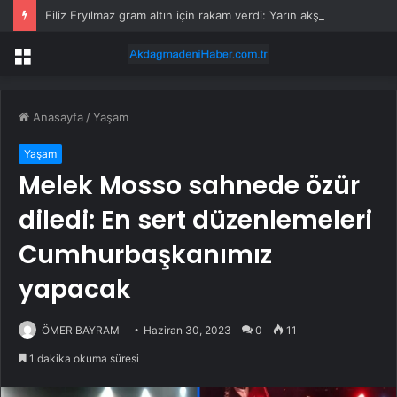
Filiz Eryılmaz gram altın için rakam verdi: Yarın akşama işaret etti
Menü
Anasayfa
/
Yaşam
Yaşam
Melek Mosso sahnede özür
diledi: En sert düzenlemeleri
Cumhurbaşkanımız
yapacak
ÖMER BAYRAM
Haziran 30, 2023
0
11
1 dakika okuma süresi