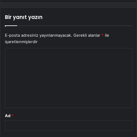
Bir yanıt yazın
E-posta adresiniz yayınlanmayacak.
Gerekli alanlar
*
ile
işaretlenmişlerdir
Y
o
r
u
m
*
Ad
*