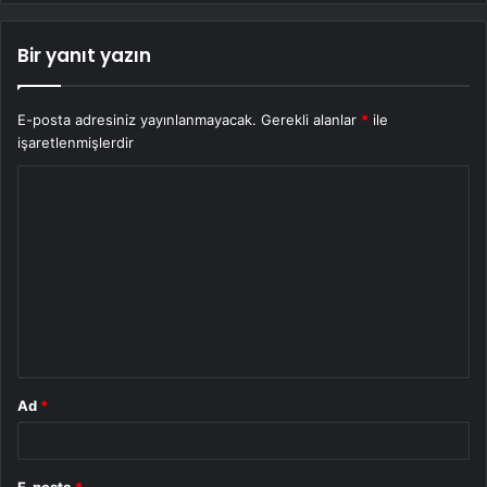
Bir yanıt yazın
E-posta adresiniz yayınlanmayacak.
Gerekli alanlar
*
ile
işaretlenmişlerdir
Y
o
r
u
m
*
Ad
*
E-posta
*