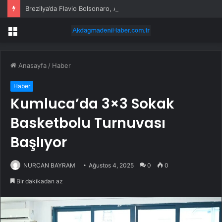
Brezilya’da Flavio Bolsonaro, Alfredo Gaspar’ı yardımcısı seçti
Menü
Anasayfa
/
Haber
Haber
Kumluca’da 3×3 Sokak
Basketbolu Turnuvası
Başlıyor
NURCAN BAYRAM
Ağustos 4, 2025
0
0
Bir dakikadan az