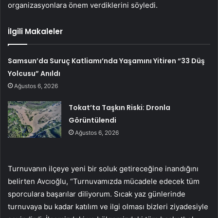
organizasyonlara önem verdiklerini söyledi.
İlgili Makaleler
Samsun’da Suruç Katliamı’nda Yaşamını Yitiren “33 Düş
Yolcusu” Anıldı
Ağustos 6, 2026
Tokat’ta Taşkın Riski: Dronla
Görüntülendi
Ağustos 6, 2026
Turnuvanın ilçeye yeni bir soluk getireceğine inandığını
belirten Avcıoğlu, “Turnuvamızda mücadele edecek tüm
sporculara başarılar diliyorum. Sıcak yaz günlerinde
turnuvaya bu kadar katılım ve ilgi olması bizleri ziyadesiyle