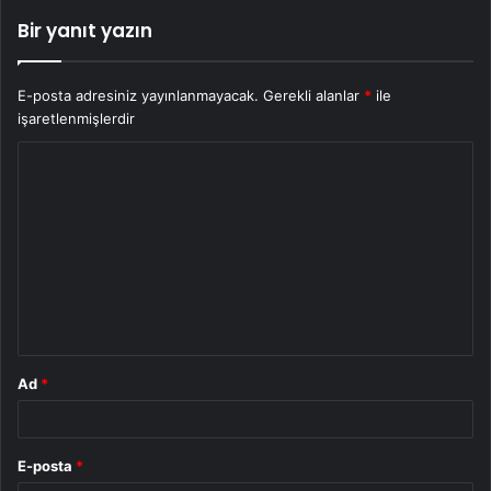
Bir yanıt yazın
E-posta adresiniz yayınlanmayacak.
Gerekli alanlar
*
ile
işaretlenmişlerdir
Y
o
r
u
m
*
Ad
*
E-posta
*