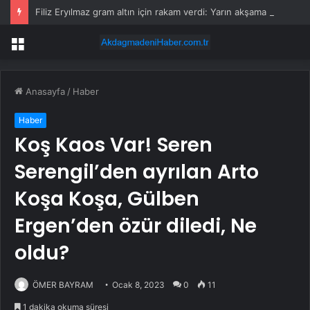
Filiz Eryılmaz gram altın için rakam verdi: Yarın akşama işaret etti
Menü
Anasayfa
/
Haber
Haber
Koş Kaos Var! Seren
Serengil’den ayrılan Arto
Koşa Koşa, Gülben
Ergen’den özür diledi, Ne
oldu?
ÖMER BAYRAM
Ocak 8, 2023
0
11
1 dakika okuma süresi