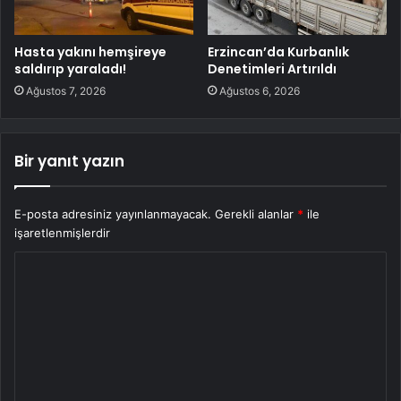
Hasta yakını hemşireye
Erzincan’da Kurbanlık
saldırıp yaraladı!
Denetimleri Artırıldı
Ağustos 7, 2026
Ağustos 6, 2026
Bir yanıt yazın
E-posta adresiniz yayınlanmayacak.
Gerekli alanlar
*
ile
işaretlenmişlerdir
Y
o
r
u
m
*