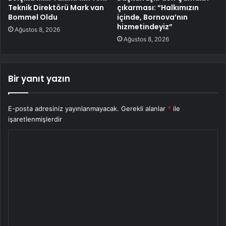
Teknik Direktörü Mark van
çıkarması: “Halkımızın
Bommel Oldu
içinde, Bornova’nın
hizmetindeyiz”
Ağustos 8, 2026
Ağustos 8, 2026
Bir yanıt yazın
E-posta adresiniz yayınlanmayacak.
Gerekli alanlar
*
ile
işaretlenmişlerdir
Y
o
r
u
m
*