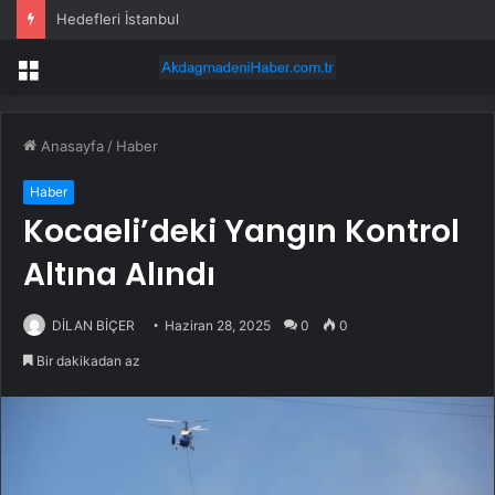
Hedefleri İstanbul
Menü
Anasayfa
/
Haber
Haber
Kocaeli’deki Yangın Kontrol
Altına Alındı
DİLAN BİÇER
Haziran 28, 2025
0
0
Bir dakikadan az