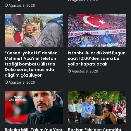
Ağustos 8, 2026
“Cesedi yok etti” denilen
İstanbullular dikkat! Bugün
Mehmet Aca’nın telefon
saat 12:00’den sonra bu
trafiği bomba! Gülistan
yollar kapatılacak
Doku soruşturmasında
Ağustos 8, 2026
düğüm çözülüyor
Ağustos 8, 2026
Belçika Milli Takımı’nın Yeni
Başkan Eşki’den Çamdibi