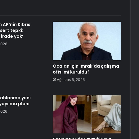
 AP’nin Kıbrıs
sert tepki:
 irade yok’
2026
Öcalan için İmralı’da çalışma
ofisi mi kuruldu?
Ağustos 5, 2026
lahlanma yeni
yayılma planı
2026