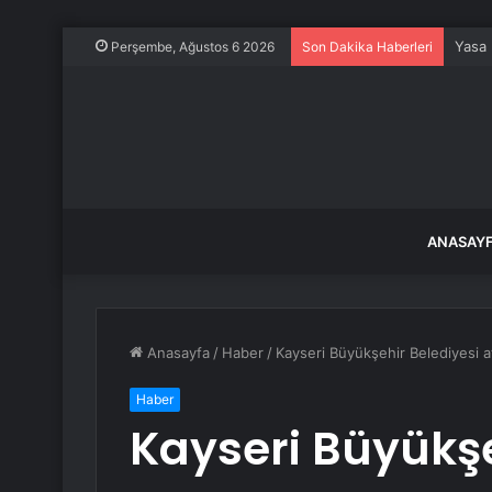
Yasa 
Perşembe, Ağustos 6 2026
Son Dakika Haberleri
ANASAY
Anasayfa
/
Haber
/
Kayseri Büyükşehir Belediyesi at
Haber
Kayseri Büyükşe