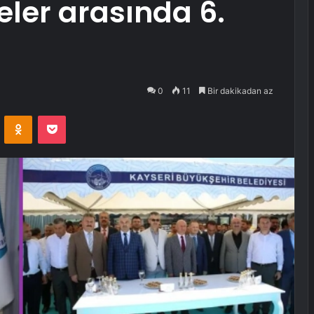
eler arasında 6.
0
11
Bir dakikadan az
VKontakte
Odnoklassniki
Pocket