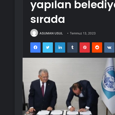
yapılan belediy
sırada
ASUMAN USUL
Temmuz 13, 2023
Facebook
Twitter
LinkedIn
Tumblr
Pinterest
Reddit