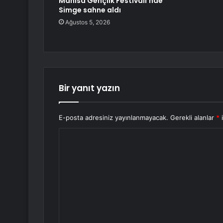
Manisa Gençlik Festivali’nde
Simge sahne aldı
Ağustos 5, 2026
Bir yanıt yazın
E-posta adresiniz yayınlanmayacak.
Gerekli alanlar
*
i
Y
o
r
u
m
*