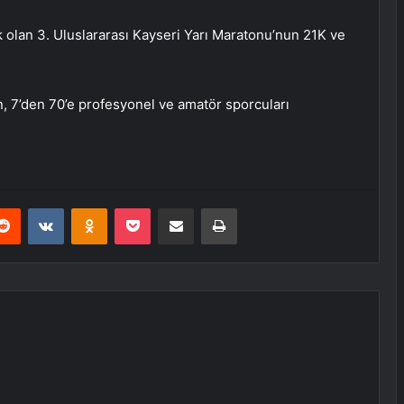
k olan 3. Uluslararası Kayseri Yarı Maratonu’nun 21K ve
, 7’den 70’e profesyonel ve amatör sporcuları
erest
Reddit
VKontakte
Odnoklassniki
Pocket
E-Posta ile paylaş
Yazdır