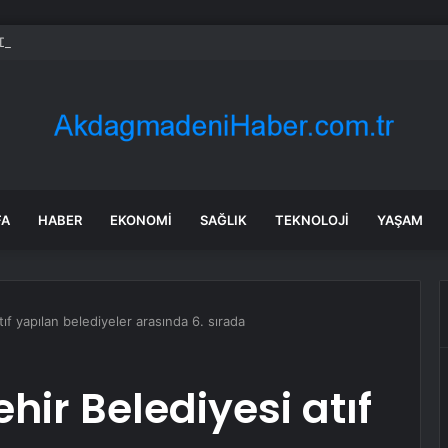
Dışı Bahis Operasyonunda 15 Tutuklama
FA
HABER
EKONOMI
SAĞLIK
TEKNOLOJI
YAŞAM
ıf yapılan belediyeler arasında 6. sırada
hir Belediyesi atıf