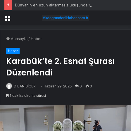
Dünyanın en uzun aktarmasız uçuşunda tarihi rekor: 24 saatten fazla havada kaldılar
Menü
Anasayfa
/
Haber
Haber
Karabük’te 2. Esnaf Şurası
Düzenlendi
DİLAN BİÇER
Haziran 29, 2025
0
0
1 dakika okuma süresi