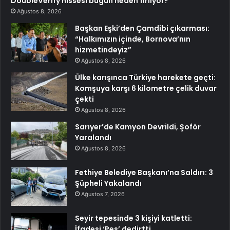
DoubleVerify hissesi bugün neden fırlıyor?
Ağustos 8, 2026
Başkan Eşki’den Çamdibi çıkarması:
“Halkımızın içinde, Bornova’nın
hizmetindeyiz”
Ağustos 8, 2026
Ülke karışınca Türkiye harekete geçti:
Komşuya karşı 6 kilometre çelik duvar
çekti
Ağustos 8, 2026
Sarıyer’de Kamyon Devrildi, Şoför
Yaralandı
Ağustos 8, 2026
Fethiye Belediye Başkanı’na Saldırı: 3
Şüpheli Yakalandı
Ağustos 7, 2026
Seyir tepesinde 3 kişiyi katletti:
İfadesi ‘Pes’ dedirtti