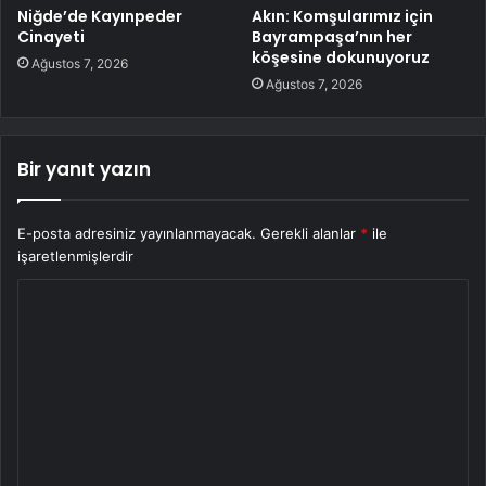
Niğde’de Kayınpeder
Akın: Komşularımız için
Cinayeti
Bayrampaşa’nın her
köşesine dokunuyoruz
Ağustos 7, 2026
Ağustos 7, 2026
Bir yanıt yazın
E-posta adresiniz yayınlanmayacak.
Gerekli alanlar
*
ile
işaretlenmişlerdir
Y
o
r
u
m
*