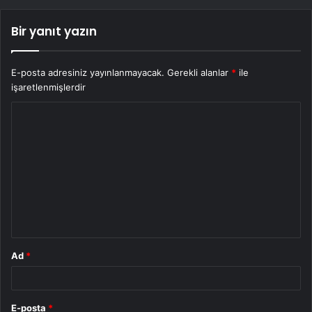
Bir yanıt yazın
E-posta adresiniz yayınlanmayacak.
Gerekli alanlar
*
ile
işaretlenmişlerdir
Y
o
r
u
m
*
Ad
*
E-posta
*