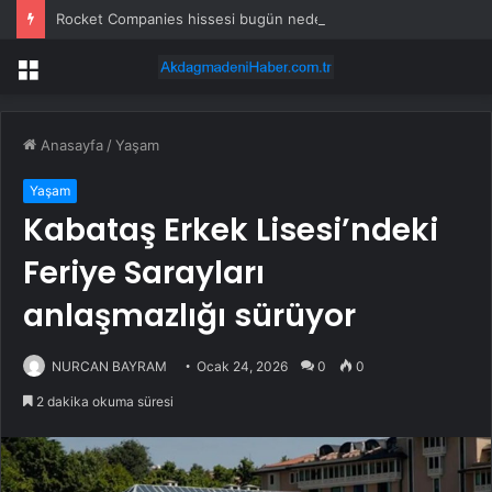
Rocket Companies hissesi bugün neden toparlanıyor?
Menü
Anasayfa
/
Yaşam
Yaşam
Kabataş Erkek Lisesi’ndeki
Feriye Sarayları
anlaşmazlığı sürüyor
NURCAN BAYRAM
Ocak 24, 2026
0
0
2 dakika okuma süresi