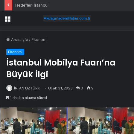
Hedefleri İstanbul
Menü
Anasayfa
/
Ekonomi
Ekonomi
İstanbul Mobilya Fuarı’na
Büyük İlgi
İRFAN ÖZTÜRK
Ocak 31, 2023
0
9
1 dakika okuma süresi