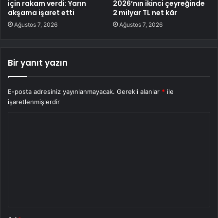
için rakam verdi: Yarın
2026’nın ikinci çeyreğinde
akşama işaret etti
2 milyar TL net kâr
Ağustos 7, 2026
Ağustos 7, 2026
Bir yanıt yazın
E-posta adresiniz yayınlanmayacak.
Gerekli alanlar
*
ile
işaretlenmişlerdir
Y
o
r
u
m
*