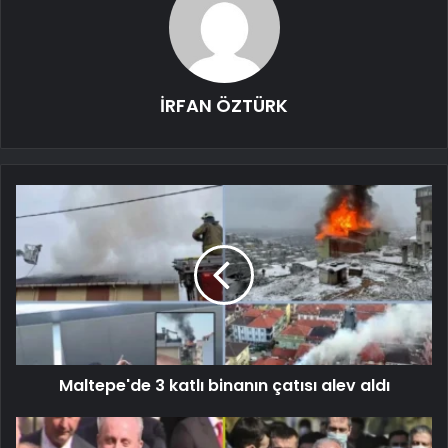
İRFAN ÖZTÜRK
Maltepe'de 3 katlı binanın çatısı alev aldı