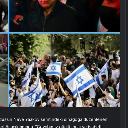
udüs’ün Neve Yaakov semtindeki sinagoga düzenlenen
 yaptığı açıklamada, “Cevabımız güçlü, hızlı ve isabetli