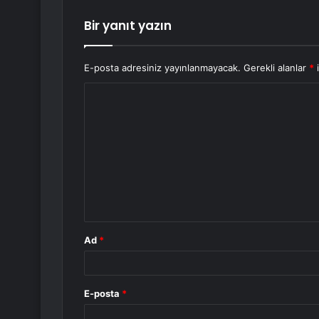
Bir yanıt yazın
E-posta adresiniz yayınlanmayacak.
Gerekli alanlar
*
i
Y
o
r
u
m
*
Ad
*
E-posta
*