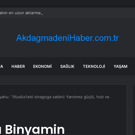
nın en uzun aktarmasız uçuşunda tarihi rekor: 24 saatten fazla havada k
FA
HABER
EKONOMI
SAĞLIK
TEKNOLOJI
YAŞAM
ahu: “(Kudüs’teki sinagoga saldırı) Yanıtımız güçlü, hızlı ve
ı Binyamin