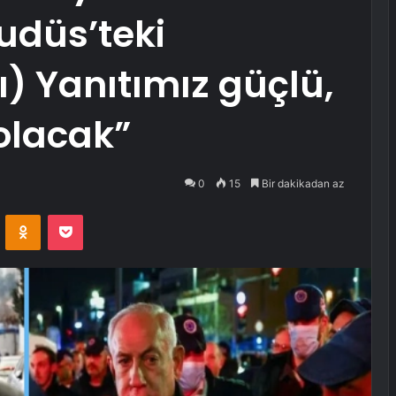
udüs’teki
ı) Yanıtımız güçlü,
 olacak”
0
15
Bir dakikadan az
VKontakte
Odnoklassniki
Pocket