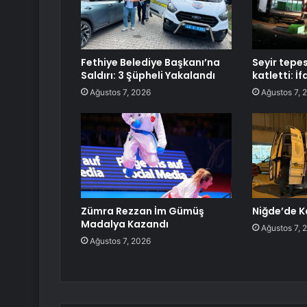
Fethiye Belediye Başkanı’na
Seyir tepes
Saldırı: 3 Şüpheli Yakalandı
katletti: İf
Ağustos 7, 2026
Ağustos 7, 
Zümra Rezzan İm Gümüş
Niğde’de K
Madalya Kazandı
Ağustos 7, 
Ağustos 7, 2026