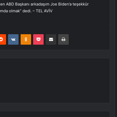
tiren ABD Başkanı arkadaşım Joe Biden’a teşekkür
ımda olmak” dedi. – TEL AVİV
erest
Reddit
VKontakte
Odnoklassniki
Pocket
E-Posta ile paylaş
Yazdır