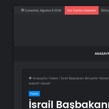
Dünya
Cumartesi, Ağustos 8 2026
Son Dakika Haberleri
ANASAY
Anasayfa
/
Haber
/
İsrail Başbakanı Binyamin Netany
isabetli olacak”
Haber
İsrail Başbakan