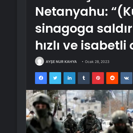
Netanyahu: “(K
sinagoga saldır
hızlı ve isabetli
AYŞE NUR KAHYA
Ocak 28, 2023
Facebook
Twitter
LinkedIn
Tumblr
Pinterest
Reddit