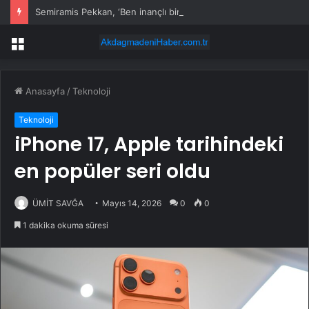
Semiramis Pekkan, ‘Ben inançlı biriyim’ diyerek tedavi sürecini anlattı
Menü
Anasayfa
/
Teknoloji
Teknoloji
iPhone 17, Apple tarihindeki
en popüler seri oldu
ÜMİT SAVĞA
Mayıs 14, 2026
0
0
1 dakika okuma süresi