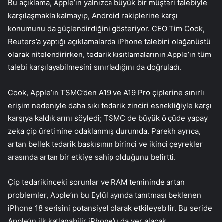
Bu açıklama, Apple’ın yalnızca büyük bir müşteri talebiyle
karşılaşmakla kalmayıp, Android rakiplerine karşı
konumunu da güçlendirdiğini gösteriyor. CEO Tim Cook,
Reuters’a yaptığı açıklamalarda iPhone talebini olağanüstü
olarak nitelendirirken, tedarik kısıtlamalarının Apple’ın tüm
talebi karşılayabilmesini sınırladığını da doğruladı.
Cook, Apple’ın TSMC’den A19 ve A19 Pro çiplerine sınırlı
erişim nedeniyle daha sıkı tedarik zinciri esnekliğiyle karşı
karşıya kaldıklarını söyledi; TSMC de büyük ölçüde yapay
zeka çip üretimine odaklanmış durumda. Parekh ayrıca,
artan bellek tedarik baskısının birinci ve ikinci çeyrekler
arasında artan bir etkiye sahip olduğunu belirtti.
Çip tedarikindeki sorunlar ve RAM temininde artan
problemler, Apple’ın bu Eylül ayında tanıtması beklenen
iPhone 18 serisini potansiyel olarak etkileyebilir. Bu seride
Apple’ın ilk katlanabilir iPhone’u da yer alacak.