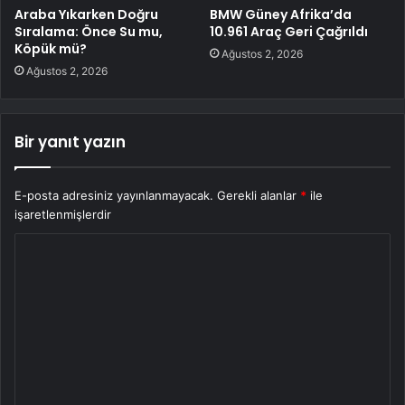
Araba Yıkarken Doğru
BMW Güney Afrika’da
Sıralama: Önce Su mu,
10.961 Araç Geri Çağrıldı
Köpük mü?
Ağustos 2, 2026
Ağustos 2, 2026
Bir yanıt yazın
E-posta adresiniz yayınlanmayacak.
Gerekli alanlar
*
ile
işaretlenmişlerdir
Y
o
r
u
m
*