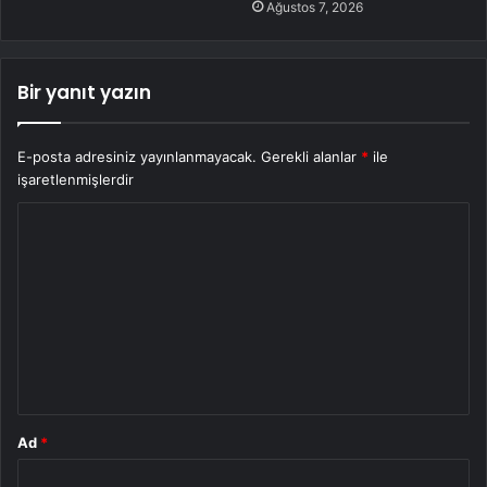
Ağustos 7, 2026
Bir yanıt yazın
E-posta adresiniz yayınlanmayacak.
Gerekli alanlar
*
ile
işaretlenmişlerdir
Y
o
r
u
m
*
Ad
*