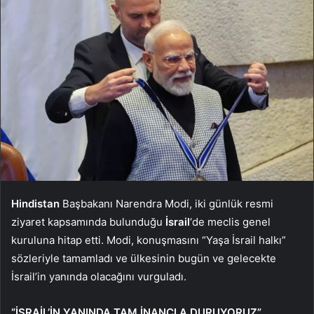
Hindistan
Başbakanı Narendra Modi, iki günlük resmi
ziyaret kapsamında bulunduğu
İsrail
‘de meclis genel
kuruluna hitap etti. Modi, konuşmasını “Yaşa İsrail halkı”
sözleriyle tamamladı ve ülkesinin bugün ve gelecekte
İsrail’in yanında olacağını vurguladı.
“İSRAİL’İN YANINDA TAM İNANÇLA DURUYORUZ”