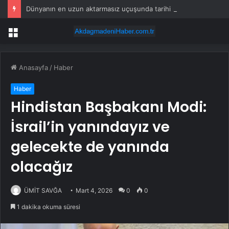
Dünyanın en uzun aktarmasız uçuşunda tarihi rekor: 24 saatten fazla havada kaldılar
Menü
Anasayfa
/
Haber
Haber
Hindistan Başbakanı Modi:
İsrail’in yanındayız ve
gelecekte de yanında
olacağız
ÜMİT SAVĞA
Mart 4, 2026
0
0
1 dakika okuma süresi