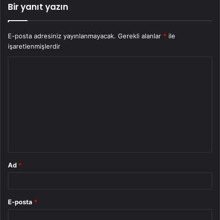
Bir yanıt yazın
E-posta adresiniz yayınlanmayacak.
Gerekli alanlar
*
ile
işaretlenmişlerdir
Y
o
r
u
m
*
Ad
*
E-posta
*