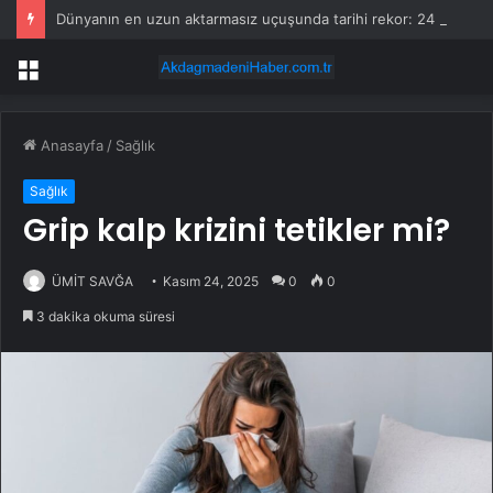
Dünyanın en uzun aktarmasız uçuşunda tarihi rekor: 24 saatten fazla havada kaldılar
Menü
Anasayfa
/
Sağlık
Sağlık
Grip kalp krizini tetikler mi?
ÜMİT SAVĞA
Kasım 24, 2025
0
0
3 dakika okuma süresi