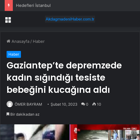
Hedefleri İstanbul
Menü
Anasayfa
/
Haber
Haber
Gaziantep’te depremzede
kadın sığındığı tesiste
bebeğini kucağına aldı
ÖMER BAYRAM
Şubat 10, 2023
0
10
Bir dakikadan az