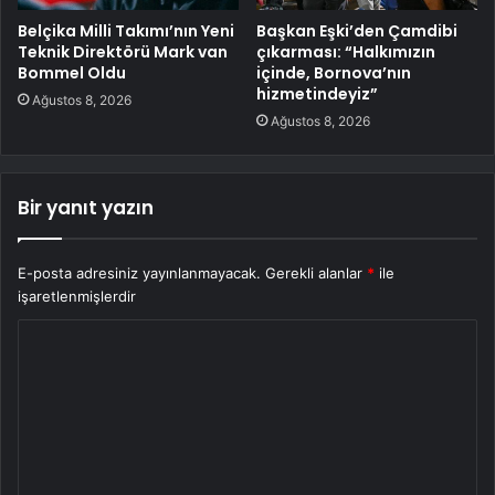
Belçika Milli Takımı’nın Yeni
Başkan Eşki’den Çamdibi
Teknik Direktörü Mark van
çıkarması: “Halkımızın
Bommel Oldu
içinde, Bornova’nın
hizmetindeyiz”
Ağustos 8, 2026
Ağustos 8, 2026
Bir yanıt yazın
E-posta adresiniz yayınlanmayacak.
Gerekli alanlar
*
ile
işaretlenmişlerdir
Y
o
r
u
m