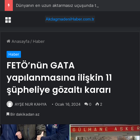
Dünyanın en uzun aktarmasız uçuşunda tarihi rekor: 24 saatten fazla havada kaldılar
Menü
Anasayfa
/
Haber
Haber
FETÖ’nün GATA
yapılanmasına ilişkin 11
şüpheliye gözaltı kararı
AYŞE NUR KAHYA
Ocak 16, 2024
0
2
Bir dakikadan az