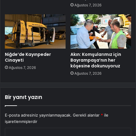
Ağustos 7, 2026
Niğde’de Kayınpeder
Akın: Komşularımız için
Cinayeti
Bayrampaşa’nın her
köşesine dokunuyoruz
Ağustos 7, 2026
Ağustos 7, 2026
Bir yanıt yazın
E-posta adresiniz yayınlanmayacak.
Gerekli alanlar
*
ile
işaretlenmişlerdir
Y