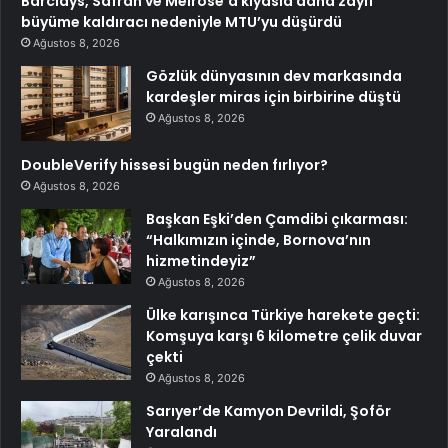
Barclays, Safran ve Melrose’a kıyasla daha zayıf
büyüme kaldıracı nedeniyle MTU’yu düşürdü
Ağustos 8, 2026
Gözlük dünyasının dev markasında
kardeşler miras için birbirine düştü
Ağustos 8, 2026
DoubleVerify hissesi bugün neden fırlıyor?
Ağustos 8, 2026
Başkan Eşki’den Çamdibi çıkarması:
“Halkımızın içinde, Bornova’nın
hizmetindeyiz”
Ağustos 8, 2026
Ülke karışınca Türkiye harekete geçti:
Komşuya karşı 6 kilometre çelik duvar
çekti
Ağustos 8, 2026
Sarıyer’de Kamyon Devrildi, Şoför
Yaralandı