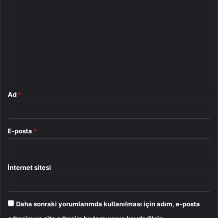
o
r
u
m
*
Ad
*
E-posta
*
İnternet sitesi
Daha sonraki yorumlarımda kullanılması için adım, e-posta