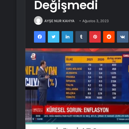
Değişmedi
AYŞE NUR KAHYA
Ağustos 3, 2023
Facebook
Twitter
LinkedIn
Tumblr
Pinterest
Reddit