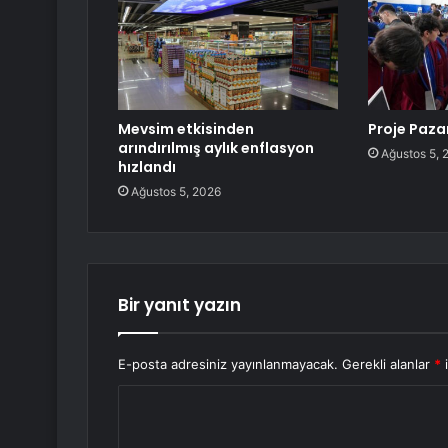
Mevsim etkisinden
Proje Pazar
arındırılmış aylık enflasyon
Ağustos 5, 
hızlandı
Ağustos 5, 2026
Bir yanıt yazın
E-posta adresiniz yayınlanmayacak.
Gerekli alanlar
*
i
Y
o