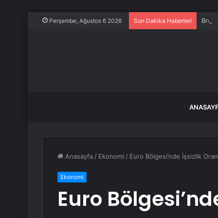
Brezi
Perşembe, Ağustos 6 2026
Son Dakika Haberleri
ANASAY
Anasayfa
/
Ekonomi
/
Euro Bölgesi’nde İşsizlik Ora
Ekonomi
Euro Bölgesi’nde