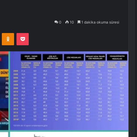
0
10
1 dakika okuma süresi
VKontakte
Odnoklassniki
Pocket