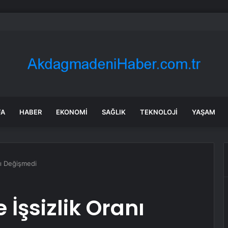
lya’da Flavio Bolsonaro, Alfredo Gaspar’ı yardımcısı seçti
FA
HABER
EKONOMI
SAĞLIK
TEKNOLOJI
YAŞAM
nı Değişmedi
 İşsizlik Oranı