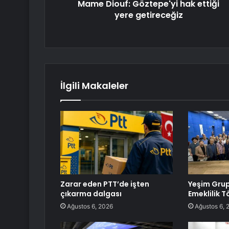
Mame Diouf: Göztepe'yi hak ettiği
yere getireceğiz
İlgili Makaleler
Zarar eden PTT’de işten
Yeşim Grup
çıkarma dalgası
Emeklilik T
Ağustos 6, 2026
Ağustos 6, 