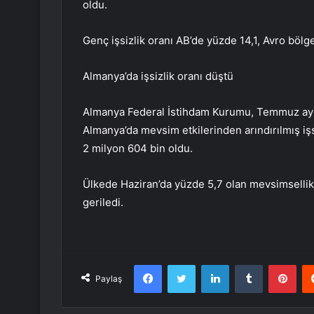
oldu.
Genç işsizlik oranı AB’de yüzde 14,1, Avro böl
Almanya’da işsizlik oranı düştü
Almanya Federal İstihdam Kurumu, Temmuz ayı iş
Almanya’da mevsim etkilerinden arındırılmış iş
2 milyon 604 bin oldu.
Ülkede Haziran’da yüzde 5,7 olan mevsimsellikt
geriledi.
Facebook
Twitter
LinkedIn
Tumblr
Pint
Paylaş