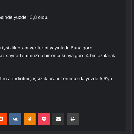
gesinde yüzde 13,8 oldu.
sizlik oranı verilerini yayınladı. Buna göre
siz sayısı Temmuz’da bir önceki aya göre 4 bin azalarak
en arındırılmış işsizlik oranı Temmuz’da yüzde 5,6’ya
erest
Reddit
VKontakte
Odnoklassniki
Pocket
E-Posta ile paylaş
Yazdır