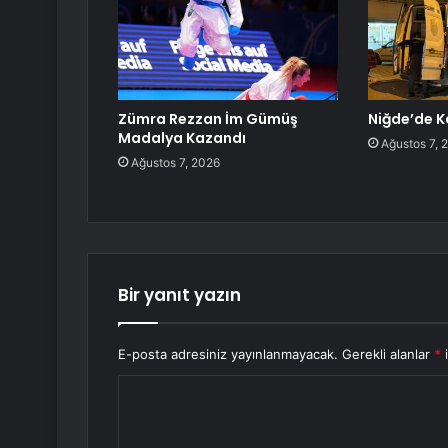
Zümra Rezzan İm Gümüş
Niğde’de K
Madalya Kazandı
Ağustos 7, 
Ağustos 7, 2026
Bir yanıt yazın
E-posta adresiniz yayınlanmayacak.
Gerekli alanlar
*
i
Y
o