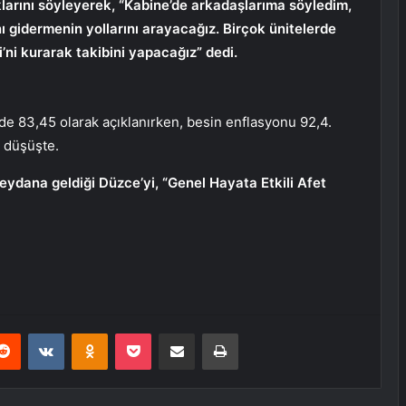
larını söyleyerek, “Kabine’de arkadaşlarıma söyledim,
ını gidermenin yollarını arayacağız. Birçok ünitelerde
si’ni kurarak takibini yapacağız” dedi.
zde 83,45 olarak açıklanırken, besin enflasyonu 92,4.
 düşüşte.
dana geldiği Düzce’yi, “Genel Hayata Etkili Afet
erest
Reddit
VKontakte
Odnoklassniki
Pocket
E-Posta ile paylaş
Yazdır