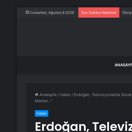
Dünya
Cumartesi, Ağustos 8 2026
Son Dakika Haberleri
ANASAY
Anasayfa
/
Haber
/
Erdoğan, Televizyonlarda Sürek
Market…”
Haber
Erdoğan, Televi