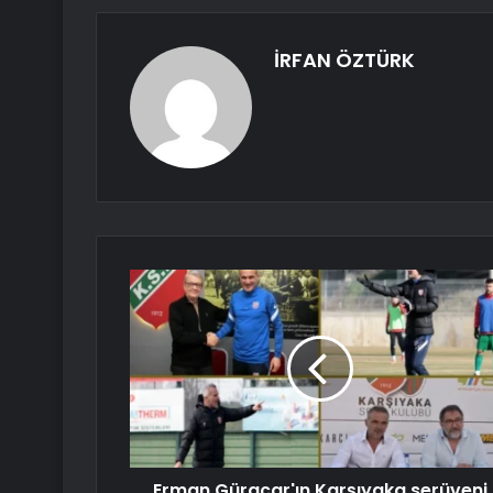
İRFAN ÖZTÜRK
Erman Güraçar'ın Karşıyaka serüveni