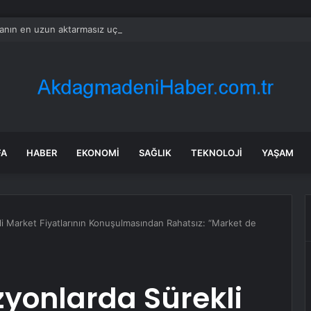
nın en uzun aktarmasız uçuşunda tarihi rekor: 24 saatten fazla havada k
FA
HABER
EKONOMI
SAĞLIK
TEKNOLOJI
YAŞAM
li Market Fiyatlarının Konuşulmasından Rahatsız: “Market de
zyonlarda Sürekli