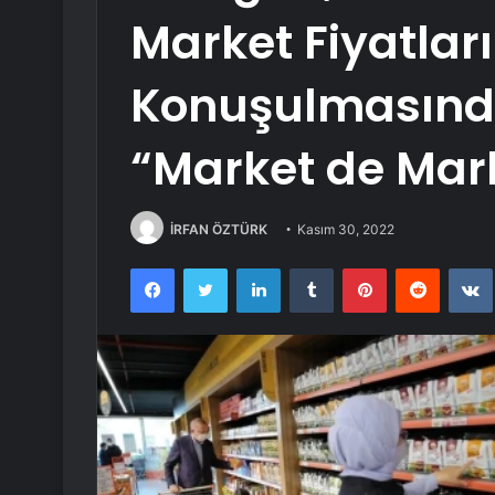
Market Fiyatlar
Konuşulmasında
“Market de Mar
İRFAN ÖZTÜRK
Kasım 30, 2022
Facebook
Twitter
LinkedIn
Tumblr
Pinterest
Reddit