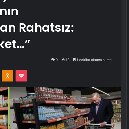
ının
n Rahatsız:
ket…”
0
13
1 dakika okuma süresi
VKontakte
Odnoklassniki
Pocket