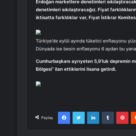
Erdoğan marketlere denetimleri sıkılaştıracak
denetimleri sıkılaştıracağız. Fiyat farklılıklar
iktisatta farklılıklar var, Fiyat İstikrar Komite
Türkiye’de eylül ayında tüketici enflasyonu yü
Dünyada ise besin enflasyonu 6 aydan bu yana
Cumhurbaşkanı ayrıyeten 5,9’luk depremin mey
Bölgesi” ilan ettiklerini lisana getirdi.
Facebook
Twitter
LinkedIn
Tumblr
Pint
Paylaş