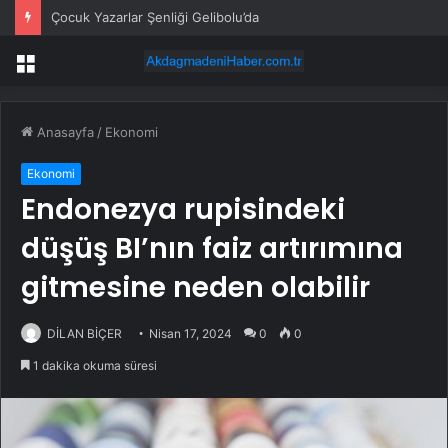
Çocuk Yazarlar Şenliği Gelibolu’da
Menü
Anasayfa
/
Ekonomi
Ekonomi
Endonezya rupisindeki
düşüş BI’nın faiz artırımına
gitmesine neden olabilir
DİLAN BİÇER
Nisan 17, 2024
0
0
1 dakika okuma süresi