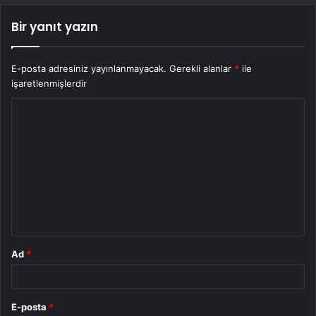
Bir yanıt yazın
E-posta adresiniz yayınlanmayacak.
Gerekli alanlar
*
ile
işaretlenmişlerdir
Y
o
r
u
m
*
Ad
*
E-posta
*