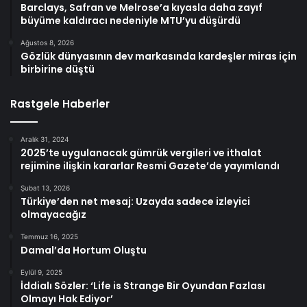
Barclays, Safran ve Melrose’a kıyasla daha zayıf
büyüme kaldıracı nedeniyle MTU’yu düşürdü
Ağustos 8, 2026
Gözlük dünyasının dev markasında kardeşler miras için
birbirine düştü
Rastgele Haberler
Aralık 31, 2024
2025’te uygulanacak gümrük vergileri ve ithalat
rejimine ilişkin kararlar Resmi Gazete’de yayımlandı
Şubat 13, 2026
Türkiye’den net mesaj: Uzayda sadece izleyici
olmayacağız
Temmuz 16, 2025
Damal’da Hortum Oluştu
Eylül 9, 2025
İddialı Sözler: ‘Life is Strange Bir Oyundan Fazlası
Olmayı Hak Ediyor’