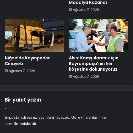
Madalya Kazandı
Ağustos 7, 2026
Niğde’de Kayınpeder
Akın: Komşularımız için
Cinayeti
Bayrampaşa’nın her
köşesine dokunuyoruz
Ağustos 7, 2026
Ağustos 7, 2026
Bir yanıt yazın
E-posta adresiniz yayınlanmayacak.
Gerekli alanlar
*
ile
işaretlenmişlerdir