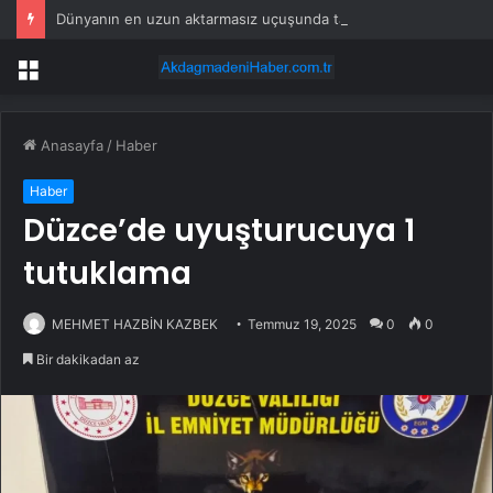
Dünyanın en uzun aktarmasız uçuşunda tarihi rekor: 24 saatten fazla havada kaldılar
Menü
Anasayfa
/
Haber
Haber
Düzce’de uyuşturucuya 1
tutuklama
MEHMET HAZBİN KAZBEK
Temmuz 19, 2025
0
0
Bir dakikadan az