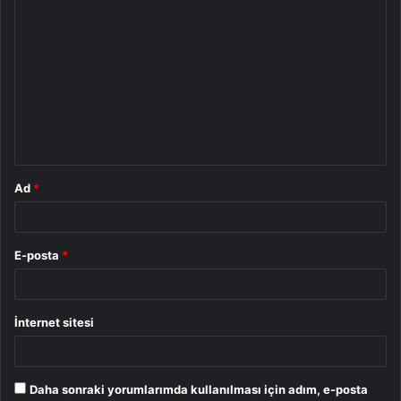
Y
o
r
u
m
*
Ad
*
E-posta
*
İnternet sitesi
Daha sonraki yorumlarımda kullanılması için adım, e-posta