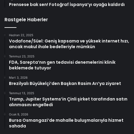
Prensese bak sen! Fotoğraf İspanya’yı ayağa kaldırdı
Rastgele Haberler
Haziran 22, 2025
Vodafone/Süel: Geniş kapsama ve yüksek internet hızı,
ancak makul ihale bedelleriyle mümkün
Temmuz 23, 2025
FDA, Sarepta’nın gen tedavisi denemelerini klinik
beklemede tutuyor
Mart 3, 2026
Brezilyalı Büyükelçi’den Başkan Rasim Arı’ya ziyaret
Temmuz 13, 2025
Trump, Jupiter Systems’in Çinli şirket tarafından satın
alınmasını engelledi
Ocak 9, 2026
Bursa Osmangazi’de mahalle buluşmalarıyla hizmet
sahada