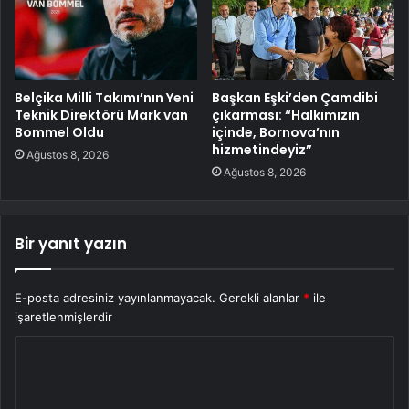
Belçika Milli Takımı’nın Yeni
Başkan Eşki’den Çamdibi
Teknik Direktörü Mark van
çıkarması: “Halkımızın
Bommel Oldu
içinde, Bornova’nın
hizmetindeyiz”
Ağustos 8, 2026
Ağustos 8, 2026
Bir yanıt yazın
E-posta adresiniz yayınlanmayacak.
Gerekli alanlar
*
ile
işaretlenmişlerdir
Y
o
r