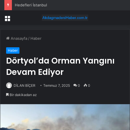
Hedefleri İstanbul
Menü
Anasayfa
/
Haber
Haber
Dörtyol’da Orman Yangını
Devam Ediyor
DİLAN BİÇER
Temmuz 7, 2025
0
0
Bir dakikadan az