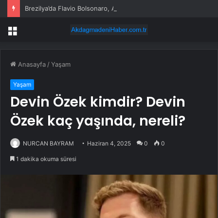
Brezilya’da Flavio Bolsonaro, Alfredo Gaspar’ı yardımcısı seçti
Menü
Anasayfa
/
Yaşam
Yaşam
Devin Özek kimdir? Devin
Özek kaç yaşında, nereli?
NURCAN BAYRAM
Haziran 4, 2025
0
0
1 dakika okuma süresi