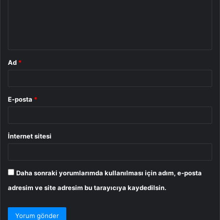
u
m
*
Ad
*
E-posta
*
İnternet sitesi
Daha sonraki yorumlarımda kullanılması için adım, e-posta
adresim ve site adresim bu tarayıcıya kaydedilsin.