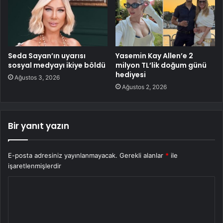
Seda Sayan’ın uyarısı
Yasemin Kay Allen’e 2
sosyal medyayı ikiye böldü
milyon TL’lik doğum günü
hediyesi
Ağustos 3, 2026
Ağustos 2, 2026
Bir yanıt yazın
E-posta adresiniz yayınlanmayacak.
Gerekli alanlar
*
ile
işaretlenmişlerdir
Y
o
r