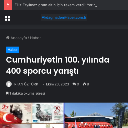
Filiz Eryılmaz gram altın için rakam verdi: Yarın akşama işaret etti
Menü
Anasayfa
/
Haber
Haber
Cumhuriyetin 100. yılında
400 sporcu yarıştı
İRFAN ÖZTÜRK
Ekim 23, 2023
0
8
1 dakika okuma süresi