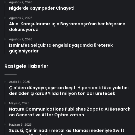
Ağustos 7, 2026
Niğde’de Kayınpeder Cinayeti
Ağustos 7, 2026
Akın: Komşularımız için Bayrampaşa’nın her köşesine
dokunuyoruz
Ağustos 7, 2026
İzmir Efes Selçuk’ta engelsiz yaşamda üreterek
güçleniyorlar
Rastgele Haberler
Aralık 11, 2025
Çin’den dünyayı şaşırtan keşif: Hipersonik füze yakıtını
denizden çıkardı! Yılda 1 milyon ton bor üretecek
Mayıs 6, 2025
Nature Communications Publishes Zapata AI Research
on Generative AI for Optimization
Haziran 5, 2025
Suzuki, Çin’in nadir metal kısıtlaması nedeniyle Swift