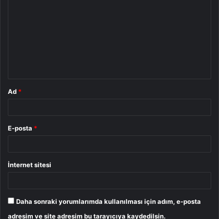
o
r
u
m
*
Ad
*
E-posta
*
İnternet sitesi
Daha sonraki yorumlarımda kullanılması için adım, e-posta
adresim ve site adresim bu tarayıcıya kaydedilsin.